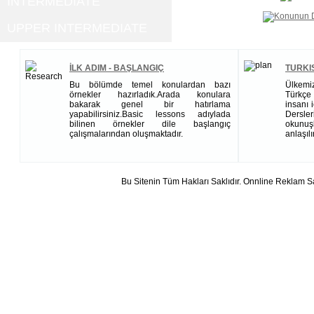
INTERMEDIATE
UPPER INTERMEDIATE
İLK ADIM - BAŞLANGIÇ
TURKI
Bu bölümde temel konulardan bazı
Ülkemi
örnekler hazırladık.Arada konulara
Türkçe 
bakarak genel bir hatırlama
insanı 
yapabilirsiniz.Basic lessons adıylada
Dersl
bilinen örnekler dile başlangıç
okunuş
çalışmalarından oluşmaktadır.
anlaşıl
Bu Sitenin Tüm Hakları Saklıdır. Onnline Reklam S