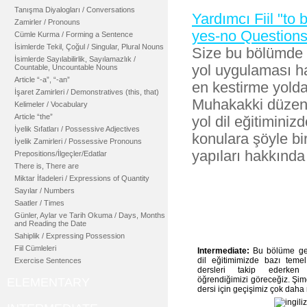
Tanışma Diyalogları / Conversations
Yardımcı Fiil "to 
Zamirler / Pronouns
yes-no Question
Cümle Kurma / Forming a Sentence
İsimlerde Tekil, Çoğul / Singular, Plural Nouns
Size bu bölümde f
İsimlerde Sayılabilirlik, Sayılamazlık /
yol uygulaması ha
Countable, Uncountable Nouns
Article “-a”, “-an”
en kestirme yolda
İşaret Zamirleri / Demonstratives (this, that)
Muhakakki düzenli
Kelimeler / Vocabulary
Article “the”
yol dil eğitiminiz
İyelik Sıfatları / Possessive Adjectives
konulara şöyle bi
İyelik Zamirleri / Possessive Pronouns
yapıları hakkında b
Prepositions/İlgeçler/Edatlar
There is, There are
Miktar İfadeleri / Expressions of Quantity
Sayılar / Numbers
Saatler / Times
Inte
Günler, Aylar ve Tarih Okuma / Days, Months
and Reading the Date
Sahiplik / Expressing Possession
Fiil Cümleleri
Intermediate:
Bu bölüme geld
dil eğitimimizde bazı teme
Exercise Sentences
dersleri takip ederken
öğrendiğimizi göreceğiz. Şim
ELEMENTARY
dersi için geçişimiz çok daha 