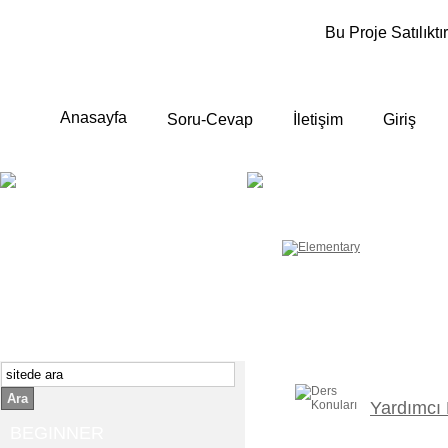
Bu Proje Satılıktır
Anasayfa
Soru-Cevap
İletişim
Giriş
BEGINNER
ELEMENTA
Yeni başlayanlara ;
Temel, yalın anlatımlar
İngilizce konuşmayı az biliyor yada
sıfırdan başlıyorsanız " başlangıç "
sizin için çok isabetli olacaktır.
İngilizce dersleri anlatımları özellikle
rahat ve öğrenmek için en pratik
yollar seçilmiştir.
Ara
Yardımcı F
BEGINNER