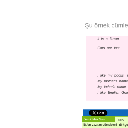
Şu örnek cümlel
It is a flower.
Cars are fast.
I like my books. T
My mother's name 
My father's name 
I like English Gra
Son Gelen Soru
soru
lütfen yazılan cümelelerin türkç