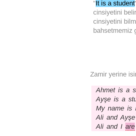
"
It is a student
cinsiyetini be
cinsiyetini bi
bahsetmemiz ger
Zamir yerine is
Ahmet is a s
Ayşe is a st
My name is 
Ali and Ayşe
Ali and I
are