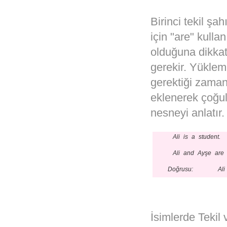
Birinci tekil şa
için "are" kulla
olduğuna dikkat
gerekir. Yüklem
gerektiği zamanl
eklenerek çoğul 
nesneyi anlatır.
Ali is a student.
Ali and Ayşe are 
Doğrusu: Ali an
İsimlerde Tekil 