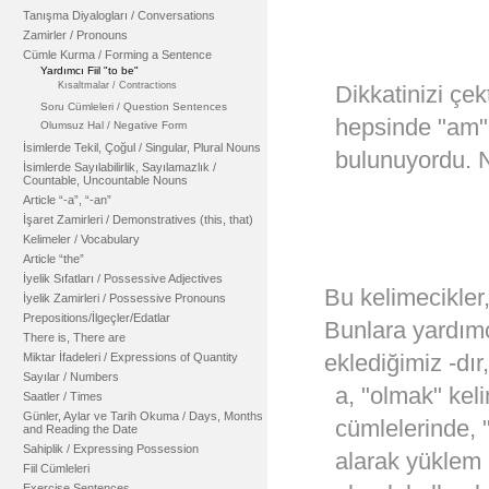
Tanışma Diyalogları / Conversations
Zamirler / Pronouns
Cümle Kurma / Forming a Sentence
Yardımcı Fiil "to be"
Kısaltmalar / Contractions
Dikkatinizi çek
Soru Cümleleri / Question Sentences
hepsinde "am",
Olumsuz Hal / Negative Form
İsimlerde Tekil, Çoğul / Singular, Plural Nouns
bulunuyordu. N
İsimlerde Sayılabilirlik, Sayılamazlık /
Countable, Uncountable Nouns
Article “-a”, “-an”
İşaret Zamirleri / Demonstratives (this, that)
Kelimeler / Vocabulary
Article “the”
İyelik Sıfatları / Possessive Adjectives
Bu kelimecikler
İyelik Zamirleri / Possessive Pronouns
Prepositions/İlgeçler/Edatlar
Bunlara yardımcı
There is, There are
eklediğimiz -dır
Miktar İfadeleri / Expressions of Quantity
Sayılar / Numbers
a, "olmak" kelim
Saatler / Times
Günler, Aylar ve Tarih Okuma / Days, Months
cümlelerinde, "
and Reading the Date
Sahiplik / Expressing Possession
alarak yüklem o
Fiil Cümleleri
Exercise Sentences