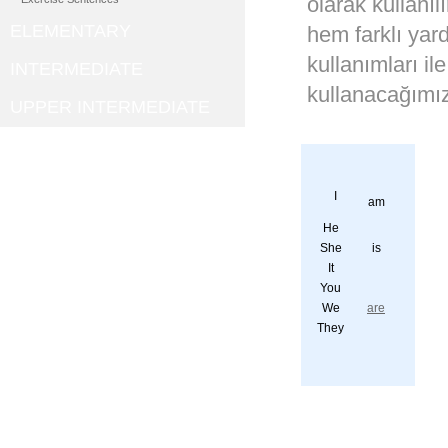
olarak kullanıl
ELEMENTARY
hem farklı yardı
kullanımları il
INTERMEDIATE
kullanacağımız
UPPER INTERMEDIATE
I
am
He
She
is
It
You
We
are
They