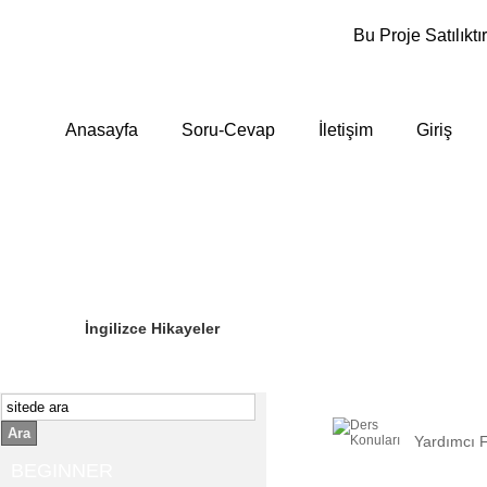
Bu Proje Satılıktır
Anasayfa
Soru-Cevap
İletişim
Giriş
Sizin Sorduklarınız
Editör Olun
İngilizce Hikayeler
Ara
Yardımcı Fi
BEGINNER