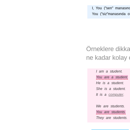
I, You ("sen" manasın
You ("siz"manasında
Örneklere dikka
ne kadar kolay 
I am a student.
You are a student.
He is a student.
She is a student.
It is a
computer
.
We are students.
You are students.
They are students.