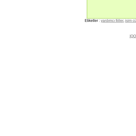
Etiketler :
yardımcı fiiller
,
isim c
IQO