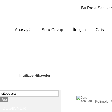
Bu Proje Satılıktır
Anasayfa
Soru-Cevap
İletişim
Giriş
Sizin Sorduklarınız
Editör Olun
İngilizce Hikayeler
Ara
Kelimeler 
BEGINNER