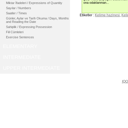
ona odaklanman...
Miktar İfadeleri / Expressions of Quantity
Sayılar / Numbers
Saatler / Times
Etiketler :
Kelime hazinesi
,
Kel
Günler, Aylar ve Tarih Okuma / Days, Months
and Reading the Date
Sahiplik / Expressing Possession
Fiil Cümleleri
Exercise Sentences
ELEMENTARY
INTERMEDIATE
UPPER INTERMEDIATE
IQO