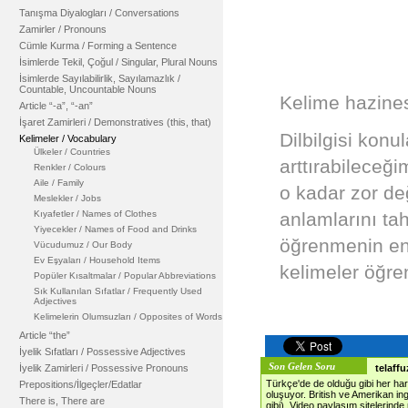
Tanışma Diyalogları / Conversations
Zamirler / Pronouns
Cümle Kurma / Forming a Sentence
İsimlerde Tekil, Çoğul / Singular, Plural Nouns
İsimlerde Sayılabilirlik, Sayılamazlık /
Countable, Uncountable Nouns
Kelime hazines
Article “-a”, “-an”
İşaret Zamirleri / Demonstratives (this, that)
Dilbilgisi konu
Kelimeler / Vocabulary
Ülkeler / Countries
arttırabileceği
Renkler / Colours
Aile / Family
o kadar zor de
Meslekler / Jobs
Kıyafetler / Names of Clothes
anlamlarını ta
Yiyecekler / Names of Food and Drinks
öğrenmenin en 
Vücudumuz / Our Body
Ev Eşyaları / Household Items
kelimeler öğre
Popüler Kısaltmalar / Popular Abbreviations
Sık Kullanılan Sıfatlar / Frequently Used
Adjectives
Kelimelerin Olumsuzları / Opposites of Words
Article “the”
İyelik Sıfatları / Possessive Adjectives
Son Gelen Soru
İyelik Zamirleri / Possessive Pronouns
telaffu
Türkçe'de de olduğu gibi her harf 
Prepositions/İlgeçler/Edatlar
oluşuyor. British ve Amerikan ing
There is, There are
gibi). Video paylaşım sitelerinde