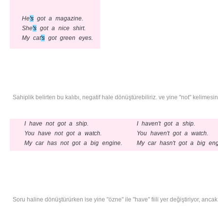
He
's
got a magazine.
She
's
got a nice shirt.
My cat
's
got green eyes.
Sahiplik belirten bu kalıbı, negatif hale dönüştürebiliriz. ve yine "not" kelimesini 
I have not got a ship.
I haven't got a ship.
You have not got a watch.
You haven't got a watch.
My car has not got a big engine.
My car hasn't got a big eng
Soru haline dönüştürürken ise yine "özne" ile "have" fiili yer değiştiriyor, ancak 