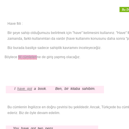
Bu D
Have fiili :
Bir şeye sahip olduğumuzu belirtmek için "have" kelimesini kullanırız. "Have" fiili
zamanda, farklı kullanımları da vardır (have kullanımı konusunu daha sonra "p
Biz burada basitçe sadece sahiplik kavramını inceleyeceğiz.
Böylece
fiil cümleleri
ne de giriş yapmış olacağız.
I
have got
a book.
Ben, bir kitaba sahibim.
Bu cümlenin İngilizce en doğru çevirisi bu şekildedir. Ancak, Türkçede bu cüml
ederiz. Biz de öyle devam edelim.
You have got two pens.