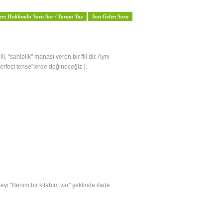
ers Hakkında Soru Sor / Yorum Yaz
Son Gelen Soru
, "sahiplik" manası veren bir fiil dir. Aynı
erfect tense"lerde değineceğiz ).
eyi "Benim bir kitabım var" şeklinde ifade