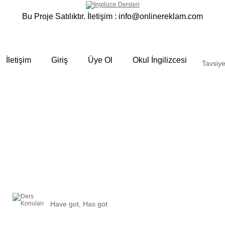
Bu Proje Satılıktır. İletişim :
info@onlinereklam.com
İletişim
Giriş
Üye Ol
Okul İngilizcesi
Tavsiye
Have got, Has got