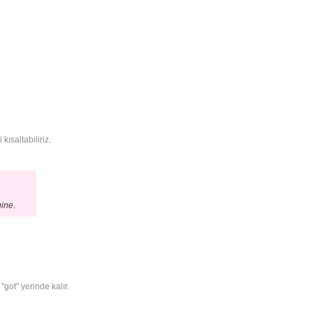
kısaltabiliriz.
ine.
"got" yerinde kalır.