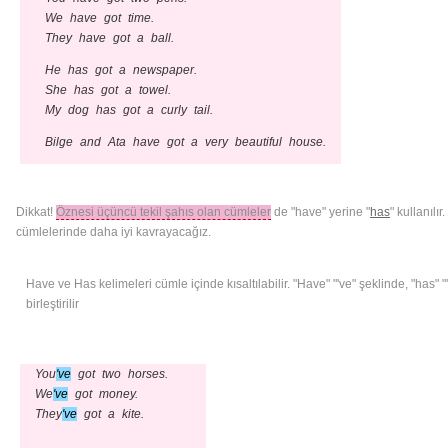
We have got time.
They have got a ball.
He has got a newspaper.
She has got a towel.
My dog has got a curly tail.
Bilge and Ata have got a very beautiful house.
Dikkat!
Öznesi üçüncü tekil şahıs olan cümleler
de "have" yerine "
has
" kullanılı
cümlelerinde daha iyi kavrayacağız.
Have ve Has kelimeleri cümle içinde kısaltılabilir. "Have" "'ve" şeklinde, "has" 
birleştirilir
You
've
got two horses.
We
've
got money.
They
've
got a kite.