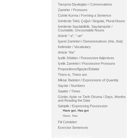
Tanışma Diyalogları / Conversations
Zamirler / Pronouns
Cümle Kurma / Forming a Sentence
İsimlerde Tekil, Çoğul / Singular, Plural Nouns
İsimlerde Sayılabilirlik, Sayılamazlık /
Countable, Uncountable Nouns
Article “-a”, “-an”
İşaret Zamirleri / Demonstratives (this, that)
Kelimeler / Vocabulary
Article “the”
İyelik Sıfatları / Possessive Adjectives
İyelik Zamirleri / Possessive Pronouns
Prepositions/İlgeçler/Edatlar
There is, There are
Miktar İfadeleri / Expressions of Quantity
Sayılar / Numbers
Saatler / Times
Günler, Aylar ve Tarih Okuma / Days, Months
and Reading the Date
Sahiplik / Expressing Possession
Have got, Has got
Have, Has
Fiil Cümleleri
Exercise Sentences
ELEMENTARY