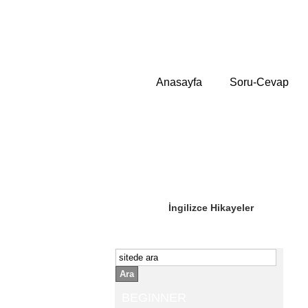
Anasayfa
Soru-Cevap
Sizin Sorduklarınız
Editör Olun
İngilizce Hikayeler
Ara
BEGINNER