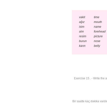
vakit
time
ağız
mouth
isim
name
alın
forehead
resim
picture
burun
nose
karın
belly
Exercise 15 . - Write the 
Bir saatte kaç dakika vardı