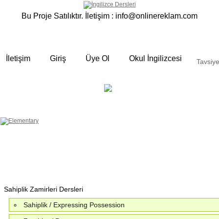
Bu Proje Satılıktır. İletişim :
info@onlinereklam.com
İletişim
Giriş
Üye Ol
Okul İngilizcesi
Tavsiye
ELEMENTARY
OKUL
 yalın anlatımlar
İNGİLİZCESİ
Derslerimizden bazı örnekler ;
Okulda gördüğümüz sınıfta ki
derslerimizden sizlere bazı örnekler
hazırladık. Özenli gramer ve Türkçe
anlatımı ile her an elinizin altında
bulunan bir kaynak sitedir. Sakın
örneklere göz atmadan geçmeyin.
Sahiplik Zamirleri Dersleri
Sahiplik / Expressing Possession