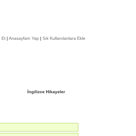
 Et
|
Anasayfam Yap
|
Sık Kullanılanlara Ekle
Sizin Sorduklarınız
Editör Olun
İngilizce Hikayeler