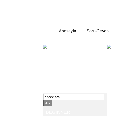
Anasayfa
Soru-Cevap
BEGINNER
Yeni başlayanlara ;
Temel,
İngilizce konuşmayı az biliyor yada
sıfırdan başlıyorsanız " başlangıç "
sizin için çok isabetli olacaktır.
İngilizce dersleri anlatımları özellikle
rahat ve öğrenmek için en pratik
yollar seçilmiştir.
Ara
BEGINNER