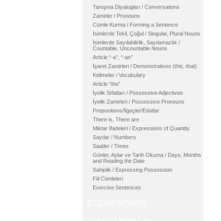
Tanışma Diyalogları / Conversations
Zamirler / Pronouns
Cümle Kurma / Forming a Sentence
İsimlerde Tekil, Çoğul / Singular, Plural Nouns
İsimlerde Sayılabilirlik, Sayılamazlık /
Countable, Uncountable Nouns
Article “-a”, “-an”
İşaret Zamirleri / Demonstratives (this, that)
Kelimeler / Vocabulary
Article “the”
İyelik Sıfatları / Possessive Adjectives
İyelik Zamirleri / Possessive Pronouns
Prepositions/İlgeçler/Edatlar
There is, There are
Miktar İfadeleri / Expressions of Quantity
Sayılar / Numbers
Saatler / Times
Günler, Aylar ve Tarih Okuma / Days, Months
and Reading the Date
Sahiplik / Expressing Possession
Fiil Cümleleri
Exercise Sentences
ELEMENTARY