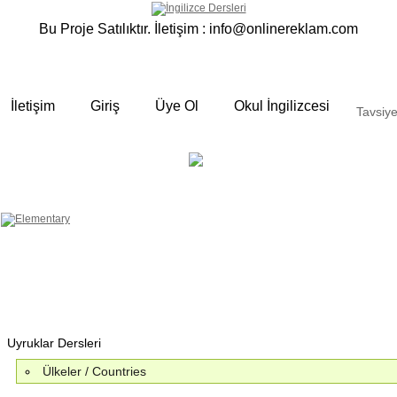
Bu Proje Satılıktır. İletişim :
info@onlinereklam.com
İletişim
Giriş
Üye Ol
Okul İngilizcesi
Tavsiye
ELEMENTARY
OKUL
 yalın anlatımlar
İNGİLİZCESİ
Derslerimizden bazı örnekler ;
Okulda gördüğümüz sınıfta ki
derslerimizden sizlere bazı örnekler
hazırladık. Özenli gramer ve Türkçe
anlatımı ile her an elinizin altında
bulunan bir kaynak sitedir. Sakın
örneklere göz atmadan geçmeyin.
Uyruklar Dersleri
Ülkeler / Countries