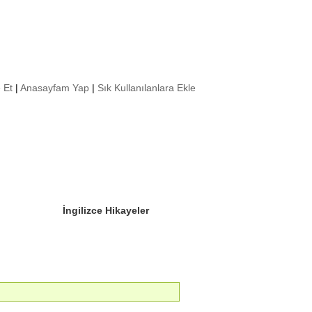
 Et
|
Anasayfam Yap
|
Sık Kullanılanlara Ekle
Sizin Sorduklarınız
Editör Olun
İngilizce Hikayeler