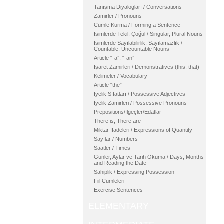
Tanışma Diyalogları / Conversations
Zamirler / Pronouns
Cümle Kurma / Forming a Sentence
İsimlerde Tekil, Çoğul / Singular, Plural Nouns
İsimlerde Sayılabilirlik, Sayılamazlık /
Countable, Uncountable Nouns
Article “-a”, “-an”
İşaret Zamirleri / Demonstratives (this, that)
Kelimeler / Vocabulary
Article “the”
İyelik Sıfatları / Possessive Adjectives
İyelik Zamirleri / Possessive Pronouns
Prepositions/İlgeçler/Edatlar
There is, There are
Miktar İfadeleri / Expressions of Quantity
Sayılar / Numbers
Saatler / Times
Günler, Aylar ve Tarih Okuma / Days, Months
and Reading the Date
Sahiplik / Expressing Possession
Fiil Cümleleri
Exercise Sentences
ELEMENTARY