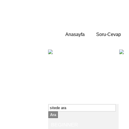
Anasayfa
Soru-Cevap
BEGINNER
Yeni başlayanlara ;
Temel,
İngilizce konuşmayı az biliyor yada
sıfırdan başlıyorsanız " başlangıç "
sizin için çok isabetli olacaktır.
İngilizce dersleri anlatımları özellikle
rahat ve öğrenmek için en pratik
yollar seçilmiştir.
Ara
BEGINNER