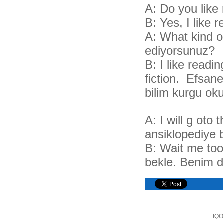
A: Do you like
B: Yes, I like
A: What kind of
ediyorsunuz?
B: I like readi
fiction. Efsan
bilim kurgu ok
A: I will g oto
ansiklopediye 
B: Wait me too.
bekle. Benim d
IQO