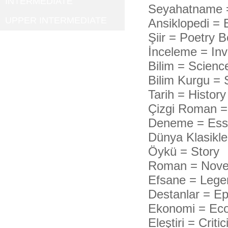
INTERMEDIATE
Seyahatname 
UPPER INTERMEDIATE
Ansiklopedi = 
Şiir = Poetry 
İnceleme = Inv
Bilim = Scienc
Bilim Kurgu = 
Tarih = Histor
Çizgi Roman 
Deneme = Ess
Dünya Klasikle
Öykü = Story
Roman = Nove
Efsane = Lege
Destanlar = E
Ekonomi = Ec
Eleştiri = Crit