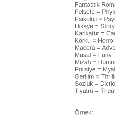
Fantastik Roma
Felsefe = Phy
Psikoloji = Ps
Hikaye = Story
Karikatür = Ca
Korku = Horro
Macera = Adve
Masal = Fairy 
Mizah = Humo
Polisiye = Mys
Gerilim = Thril
Sözlük = Dicti
Tiyatro = Thea
Örnek: