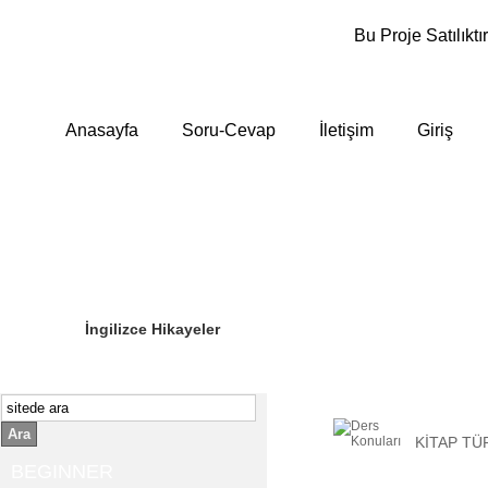
Bu Proje Satılıktır
Anasayfa
Soru-Cevap
İletişim
Giriş
Sizin Sorduklarınız
Editör Olun
İngilizce Hikayeler
Ara
KİTAP TÜ
BEGINNER