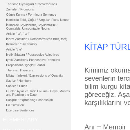
Tanışma Diyalogları / Conversations
Zamirler / Pronouns
Cümle Kurma / Forming a Sentence
İsimlerde Tekil, Çoğul / Singular, Plural Nouns
İsimlerde Sayılabilirlik, Sayılamazlık /
Countable, Uncountable Nouns
Article “-a”, “-an”
İşaret Zamirleri / Demonstratives (this, that)
KİTAP TÜR
Kelimeler / Vocabulary
Article “the”
İyelik Sıfatları / Possessive Adjectives
İyelik Zamirleri / Possessive Pronouns
Prepositions/İlgeçler/Edatlar
Kimimiz okuma
There is, There are
Miktar İfadeleri / Expressions of Quantity
sevenlerin terci
Sayılar / Numbers
bilim kurgu kit
Saatler / Times
Günler, Aylar ve Tarih Okuma / Days, Months
göreceğiz. Aşa
and Reading the Date
Sahiplik / Expressing Possession
karşılıklarını v
Fiil Cümleleri
Exercise Sentences
ELEMENTARY
Anı = Memoir