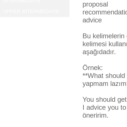
INTERMEDIATE
proposal
recommendati
UPPER INTERMEDIATE
advice
Bu kelimelerin 
kelimesi kullan
aşağıdadır.
Örnek:
**What should 
yapmam lazım
You should get
I advice you t
öneririm.