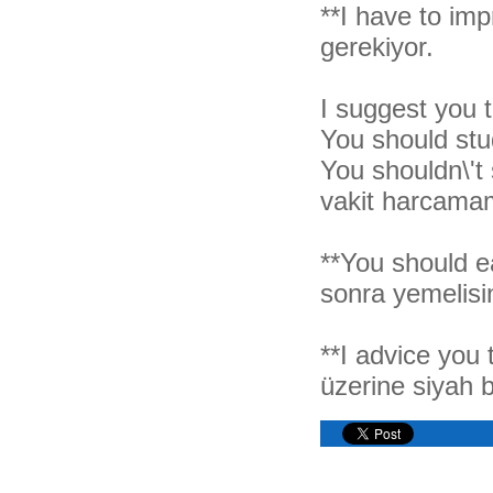
**I have to im
gerekiyor.
I suggest you 
You should stu
You shouldn\'t
vakit harcamam
**You should e
sonra yemelisi
**I advice you 
üzerine siyah 