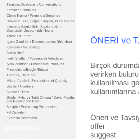
Tanışma Diyalogları / Conversations
Zamirler / Pronouns
Cümle Kurma / Forming a Sentence
İsimlerde Tekil, Çoğul / Singular, Plural Nouns
İsimlerde Sayılabilirlik, Sayılamazlık /
Countable, Uncountable Nouns
Article “-a”, “-an”
ÖNERİ ve 
İşaret Zamirleri / Demonstratives (this, that)
Kelimeler / Vocabulary
Article “the”
İyelik Sıfatları / Possessive Adjectives
Birçok durumda
İyelik Zamirleri / Possessive Pronouns
Prepositions/İlgeçler/Edatlar
verirken bulur
There is, There are
kullanılması ge
Miktar İfadeleri / Expressions of Quantity
Sayılar / Numbers
kullanımlarına 
Saatler / Times
Günler, Aylar ve Tarih Okuma / Days, Months
and Reading the Date
Sahiplik / Expressing Possession
Fiil Cümleleri
Öneri ve Tavsiy
Exercise Sentences
offer
ELEMENTARY
suggest