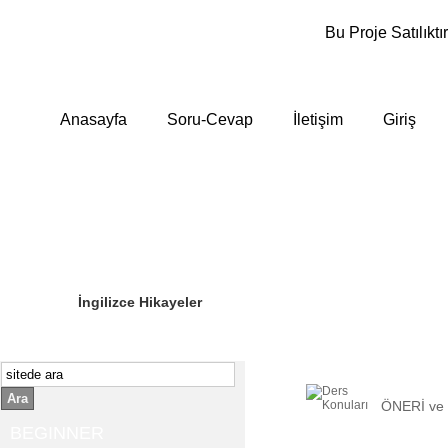
Bu Proje Satılıktır
Anasayfa
Soru-Cevap
İletişim
Giriş
Sizin Sorduklarınız
Editör Olun
İngilizce Hikayeler
Ara
ÖNERİ ve
BEGINNER