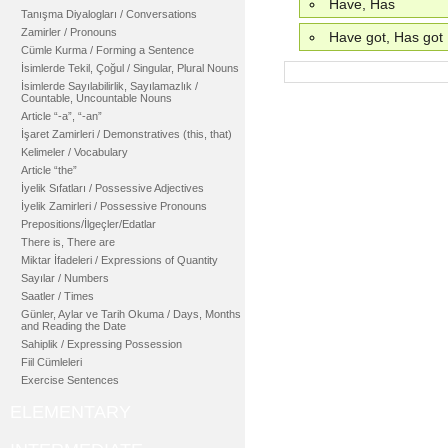
Have, Has
Tanışma Diyalogları / Conversations
Zamirler / Pronouns
Have got, Has got
Cümle Kurma / Forming a Sentence
İsimlerde Tekil, Çoğul / Singular, Plural Nouns
İsimlerde Sayılabilirlik, Sayılamazlık /
Countable, Uncountable Nouns
Article “-a”, “-an”
İşaret Zamirleri / Demonstratives (this, that)
Kelimeler / Vocabulary
Article “the”
İyelik Sıfatları / Possessive Adjectives
İyelik Zamirleri / Possessive Pronouns
Prepositions/İlgeçler/Edatlar
There is, There are
Miktar İfadeleri / Expressions of Quantity
Sayılar / Numbers
Saatler / Times
Günler, Aylar ve Tarih Okuma / Days, Months
and Reading the Date
Sahiplik / Expressing Possession
Fiil Cümleleri
Exercise Sentences
ELEMENTARY