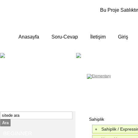
Bu Proje Satılıktır
Anasayfa
Soru-Cevap
İletişim
Giriş
BEGINNER
ELEMENTA
Yeni başlayanlara ;
Temel, yalın anlatımlar
İngilizce konuşmayı az biliyor yada
sıfırdan başlıyorsanız " başlangıç "
sizin için çok isabetli olacaktır.
İngilizce dersleri anlatımları özellikle
rahat ve öğrenmek için en pratik
yollar seçilmiştir.
Sahiplik
Ara
Sahiplik / Express
BEGINNER