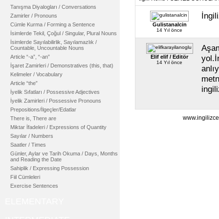
Tanışma Diyalogları / Conversations
İngil
Zamirler / Pronouns
Cümle Kurma / Forming a Sentence
Gulistanalcin
14 Yıl önce
İsimlerde Tekil, Çoğul / Singular, Plural Nouns
İsimlerde Sayılabilirlik, Sayılamazlık /
Aşam
Countable, Uncountable Nouns
yol.İ
Article “-a”, “-an”
Elif elif / Editör
14 Yıl önce
İşaret Zamirleri / Demonstratives (this, that)
anlıy
Kelimeler / Vocabulary
metn
Article “the”
ingil
İyelik Sıfatları / Possessive Adjectives
İyelik Zamirleri / Possessive Pronouns
Prepositions/İlgeçler/Edatlar
www.ingilizce
There is, There are
Miktar İfadeleri / Expressions of Quantity
Sayılar / Numbers
Saatler / Times
Günler, Aylar ve Tarih Okuma / Days, Months
and Reading the Date
Sahiplik / Expressing Possession
Fiil Cümleleri
Exercise Sentences
ELEMENTARY