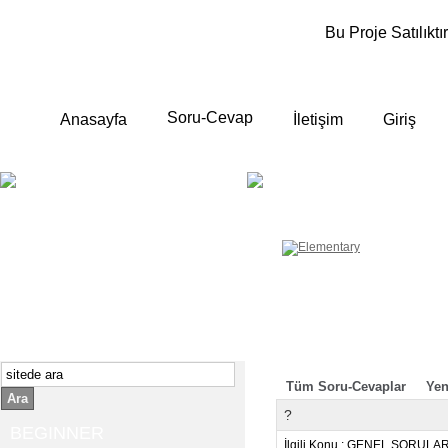
Bu Proje Satılıktır
Soru-Cevap
Anasayfa
İletişim
Giriş
BEGINNER
ELEMENTA
Yeni başlayanlara ;
Temel, yalın anlatımlar
İngilizce konuşmayı az biliyor yada
sıfırdan başlıyorsanız " başlangıç "
sizin için çok isabetli olacaktır.
İngilizce dersleri anlatımları özellikle
rahat ve öğrenmek için en pratik
yollar seçilmiştir.
Tüm Soru-Cevaplar
Yen
Ara
?
BEGINNER
İlgili Konu : GENEL SORULA