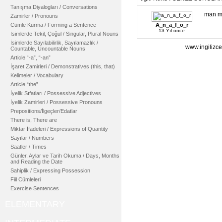
Tanışma Diyalogları / Conversations
man mu
Zamirler / Pronouns
Cümle Kurma / Forming a Sentence
A_n_a_f_o_r
13 Yıl önce
İsimlerde Tekil, Çoğul / Singular, Plural Nouns
İsimlerde Sayılabilirlik, Sayılamazlık /
www.ingilizce
Countable, Uncountable Nouns
Article “-a”, “-an”
İşaret Zamirleri / Demonstratives (this, that)
Kelimeler / Vocabulary
Article “the”
İyelik Sıfatları / Possessive Adjectives
İyelik Zamirleri / Possessive Pronouns
Prepositions/İlgeçler/Edatlar
There is, There are
Miktar İfadeleri / Expressions of Quantity
Sayılar / Numbers
Saatler / Times
Günler, Aylar ve Tarih Okuma / Days, Months
and Reading the Date
Sahiplik / Expressing Possession
Fiil Cümleleri
Exercise Sentences
ELEMENTARY