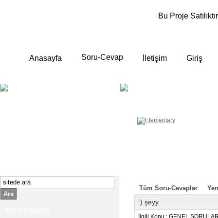
Bu Proje Satılıktır
Soru-Cevap
Anasayfa
İletişim
Giriş
BEGINNER
ELEMENTA
Yeni başlayanlara ;
Temel, yalın anlatımlar
İngilizce konuşmayı az biliyor yada
sıfırdan başlıyorsanız " başlangıç "
sizin için çok isabetli olacaktır.
İngilizce dersleri anlatımları özellikle
rahat ve öğrenmek için en pratik
yollar seçilmiştir.
Tüm Soru-Cevaplar
Yen
Ara
:) şeyy
BEGINNER
İlgili Konu : GENEL SORULA