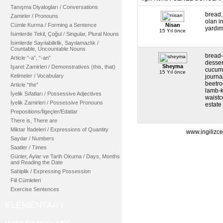
Tanışma Diyalogları / Conversations
bread,
Zamirler / Pronouns
olan i
Cümle Kurma / Forming a Sentence
Nisan
yardımc
15 Yıl önce
İsimlerde Tekil, Çoğul / Singular, Plural Nouns
İsimlerde Sayılabilirlik, Sayılamazlık /
Countable, Uncountable Nouns
bread
Article “-a”, “-an”
dessert
Sheyma
İşaret Zamirleri / Demonstratives (this, that)
cucumb
15 Yıl önce
Kelimeler / Vocabulary
journa
beetro
Article “the”
lamb-k
İyelik Sıfatları / Possessive Adjectives
waistc
İyelik Zamirleri / Possessive Pronouns
estate
Prepositions/İlgeçler/Edatlar
There is, There are
Miktar İfadeleri / Expressions of Quantity
www.ingilizce
Sayılar / Numbers
Saatler / Times
Günler, Aylar ve Tarih Okuma / Days, Months
and Reading the Date
Sahiplik / Expressing Possession
Fiil Cümleleri
Exercise Sentences
ELEMENTARY