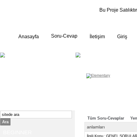
Bu Proje Satılıktır
Soru-Cevap
Anasayfa
İletişim
Giriş
BEGINNER
ELEMENTA
Yeni başlayanlara ;
Temel, yalın anlatımlar
İngilizce konuşmayı az biliyor yada
sıfırdan başlıyorsanız " başlangıç "
sizin için çok isabetli olacaktır.
İngilizce dersleri anlatımları özellikle
rahat ve öğrenmek için en pratik
yollar seçilmiştir.
Tüm Soru-Cevaplar
Yen
Ara
anlamları
BEGINNER
İlgili Konu : GENEL SORULA