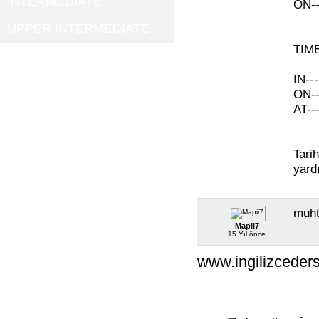
INTERMEDIATE
ON---
UPPER INTERMEDIATE
TIME
IN---
ON--
AT--
Tari
yard
muht
Mapii7
15 Yıl önce
www.ingilizceders