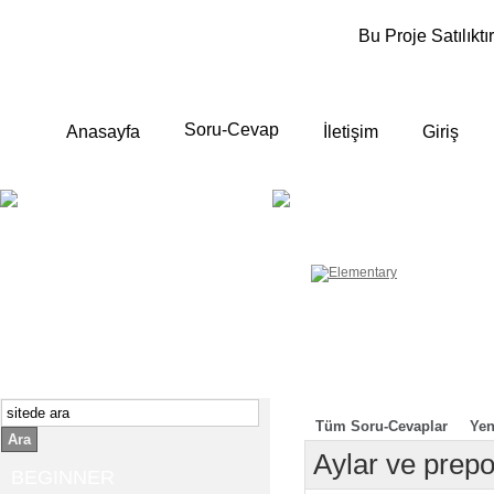
Bu Proje Satılıktır
Soru-Cevap
Anasayfa
İletişim
Giriş
BEGINNER
ELEMENTA
Yeni başlayanlara ;
Temel, yalın anlatımlar
İngilizce konuşmayı az biliyor yada
sıfırdan başlıyorsanız " başlangıç "
sizin için çok isabetli olacaktır.
İngilizce dersleri anlatımları özellikle
rahat ve öğrenmek için en pratik
yollar seçilmiştir.
Tüm Soru-Cevaplar
Yen
Ara
Aylar ve prepo
BEGINNER