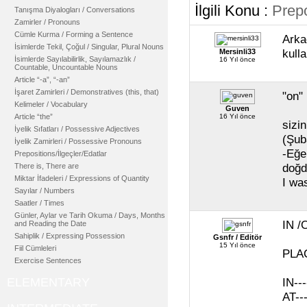
İlgili Konu :
Prepo
Tanışma Diyalogları / Conversations
Zamirler / Pronouns
Cümle Kurma / Forming a Sentence
Arka
İsimlerde Tekil, Çoğul / Singular, Plural Nouns
kull
Mersinli33
İsimlerde Sayılabilirlik, Sayılamazlık /
16 Yıl önce
Countable, Uncountable Nouns
Article “-a”, “-an”
İşaret Zamirleri / Demonstratives (this, that)
"on"
Kelimeler / Vocabulary
Guven
Article “the”
16 Yıl önce
sizi
İyelik Sıfatları / Possessive Adjectives
(Şub
İyelik Zamirleri / Possessive Pronouns
-Eğe
Prepositions/İlgeçler/Edatlar
doğd
There is, There are
Miktar İfadeleri / Expressions of Quantity
I wa
Sayılar / Numbers
Saatler / Times
Günler, Aylar ve Tarih Okuma / Days, Months
IN /
and Reading the Date
Sahiplik / Expressing Possession
Gsnfr / Editör
15 Yıl önce
Fiil Cümleleri
PLA
Exercise Sentences
ELEMENTARY
IN---
AT---