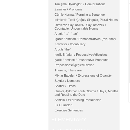
Tanışma Diyalogları / Conversations
Zamirler / Pronouns
Cümle Kurma / Forming a Sentence
İsimlerde Tekil, Çoğul / Singular, Plural Nouns
İsimlerde Sayılabilirlik, Sayılamazlık /
Countable, Uncountable Nouns
Article “-a”, “-an”
İşaret Zamirleri / Demonstratives (this, that)
Kelimeler / Vocabulary
Article “the”
İyelik Sıfatları / Possessive Adjectives
İyelik Zamirleri / Possessive Pronouns
Prepositions/İlgeçler/Edatlar
There is, There are
Miktar İfadeleri / Expressions of Quantity
Sayılar / Numbers
Saatler / Times
Günler, Aylar ve Tarih Okuma / Days, Months
and Reading the Date
Sahiplik / Expressing Possession
Fiil Cümleleri
Exercise Sentences
ELEMENTARY