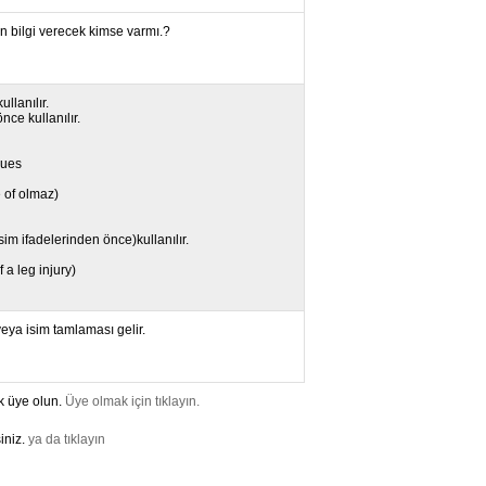
en bilgi verecek kimse varmı.?
llanılır.
nce kullanılır.
sues
 of olmaz)
sim ifadelerinden önce)kullanılır.
 a leg injury)
eya isim tamlaması gelir.
k üye olun.
Üye olmak için tıklayın.
iniz.
ya da tıklayın