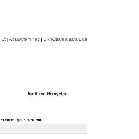
 Et
|
Anasayfam Yap
|
Sık Kullanılanlara Ekle
Sizin Sorduklarınız
Editör Olun
İngilizce Hikayeler
nden olması gerekmektedir)