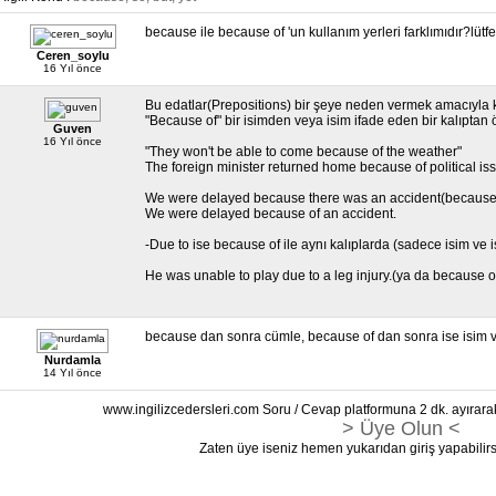
because ile because of 'un kullanım yerleri farklımıdır?lütf
Ceren_soylu
16 Yıl önce
Bu edatlar(Prepositions) bir şeye neden vermek amacıyla ku
"Because of" bir isimden veya isim ifade eden bir kalıptan ö
Guven
16 Yıl önce
"They won't be able to come because of the weather"
The foreign minister returned home because of political is
We were delayed because there was an accident(because
We were delayed because of an accident.
-Due to ise because of ile aynı kalıplarda (sadece isim ve i
He was unable to play due to a leg injury.(ya da because of
because dan sonra cümle, because of dan sonra ise isim v
Nurdamla
14 Yıl önce
www.ingilizcedersleri.com Soru / Cevap platformuna 2 dk. ayırara
> Üye Olun <
Zaten üye iseniz hemen yukarıdan giriş yapabilirs