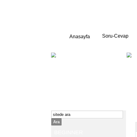
Soru-Cevap
Anasayfa
BEGINNER
Yeni başlayanlara ;
Temel,
İngilizce konuşmayı az biliyor yada
sıfırdan başlıyorsanız " başlangıç "
sizin için çok isabetli olacaktır.
İngilizce dersleri anlatımları özellikle
rahat ve öğrenmek için en pratik
yollar seçilmiştir.
Ara
BEGINNER