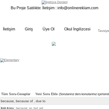
Bu Proje Satılıktır. İletişim :
info@onlinereklam.com
İletişim
Giriş
Üye Ol
Okul İngilizcesi
Tavsiye
ELEMENTARY
OKUL
 yalın anlatımlar
İNGİLİZCESİ
Derslerimizden bazı örnekler ;
Okulda gördüğümüz sınıfta ki
derslerimizden sizlere bazı örnekler
hazırladık. Özenli gramer ve Türkçe
anlatımı ile her an elinizin altında
bulunan bir kaynak sitedir. Sakın
örneklere göz atmadan geçmeyin.
Tüm Soru-Cevaplar
Yeni Soru Ekle
(Sorularınız ders konularımız içerisi
because, because of , due to
İlgili Konu :
because, so, but, yet