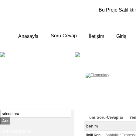
Bu Proje Satılıktır
Soru-Cevap
Anasayfa
İletişim
Giriş
BEGINNER
ELEMENTA
Yeni başlayanlara ;
Temel, yalın anlatımlar
İngilizce konuşmayı az biliyor yada
sıfırdan başlıyorsanız " başlangıç "
sizin için çok isabetli olacaktır.
İngilizce dersleri anlatımları özellikle
rahat ve öğrenmek için en pratik
yollar seçilmiştir.
Tüm Soru-Cevaplar
Yen
Ara
benim
BEGINNER
İlgili Konu :
Sahiplik / Expres