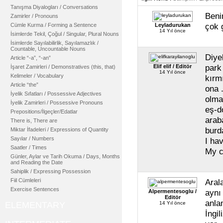
Tanışma Diyalogları / Conversations
Beni
Zamirler / Pronouns
çok 
Cümle Kurma / Forming a Sentence
Leyladurukan
14 Yıl önce
İsimlerde Tekil, Çoğul / Singular, Plural Nouns
İsimlerde Sayılabilirlik, Sayılamazlık /
Countable, Uncountable Nouns
Diye
Article “-a”, “-an”
park
Elif elif / Editör
İşaret Zamirleri / Demonstratives (this, that)
14 Yıl önce
Kelimeler / Vocabulary
kırm
Article “the”
ona .
İyelik Sıfatları / Possessive Adjectives
olma
İyelik Zamirleri / Possessive Pronouns
eş-d
Prepositions/İlgeçler/Edatlar
arab
There is, There are
burd
Miktar İfadeleri / Expressions of Quantity
Sayılar / Numbers
I ha
Saatler / Times
My c
Günler, Aylar ve Tarih Okuma / Days, Months
and Reading the Date
Sahiplik / Expressing Possession
Fiil Cümleleri
Aral
Exercise Sentences
aynı
Alpermentesoglu /
Editör
anlam
ELEMENTARY
14 Yıl önce
İngil