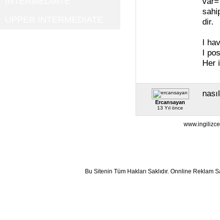
INTERMEDIATE
var=
sahi
UPPER INTERMEDIATE
dir.
I ha
I po
Her 
nasıl
Ercansayan
13 Yıl önce
www.ingilizce
Bu Sitenin Tüm Hakları Saklıdır. Onnline Reklam S