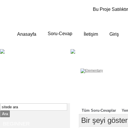
Bu Proje Satılıktır
Soru-Cevap
Anasayfa
İletişim
Giriş
BEGINNER
ELEMENTA
Yeni başlayanlara ;
Temel, yalın anlatımlar
İngilizce konuşmayı az biliyor yada
sıfırdan başlıyorsanız " başlangıç "
sizin için çok isabetli olacaktır.
İngilizce dersleri anlatımları özellikle
rahat ve öğrenmek için en pratik
yollar seçilmiştir.
Tüm Soru-Cevaplar
Yen
Ara
Bir şeyi göst
BEGINNER