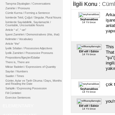
İlgili Konu :
Cüml
Tanışma Diyalogları / Conversations
Zamirler / Pronouns
Cümle Kurma / Forming a Sentence
Arka
İsimlerde Tekil, Çoğul / Singular, Plural Nouns
işar
Seyhanakbas
İsimlerde Sayılabilirlik, Sayılamazlık /
14 Yıl önce
anla
Countable, Uncountable Nouns
Article “-a”, “-an”
yapı
İşaret Zamirleri / Demonstratives (this, that)
Kelimeler / Vocabulary
Article “the”
This
İyelik Sıfatları / Possessive Adjectives
That
Elif elif / Editör
İyelik Zamirleri / Possessive Pronouns
14 Yıl önce
"şu"
Prepositions/İlgeçler/Edatlar
ingi
There is, There are
Miktar İfadeleri / Expressions of Quantity
yakın
Sayılar / Numbers
Saatler / Times
Günler, Aylar ve Tarih Okuma / Days, Months
çok 
and Reading the Date
Sahiplik / Expressing Possession
Seyhanakbas
14 Yıl önce
Fiil Cümleleri
Exercise Sentences
you'
ELEMENTARY
Elif elif / Editör
14 Yıl önce