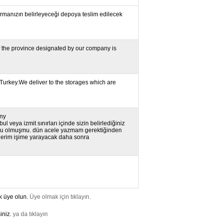
de firmanızın belirleyeceği depoya teslim edilecek
of the province designated by our company is
n Turkey.We deliver to the storages which are
any
bul veya izmit sınırları içinde sizin belirlediğiniz
 doğru olmuşmu. dün acele yazmam gerektiğinden
 ederim işime yarayacak daha sonra
k üye olun.
Üye olmak için tıklayın.
iniz.
ya da tıklayın