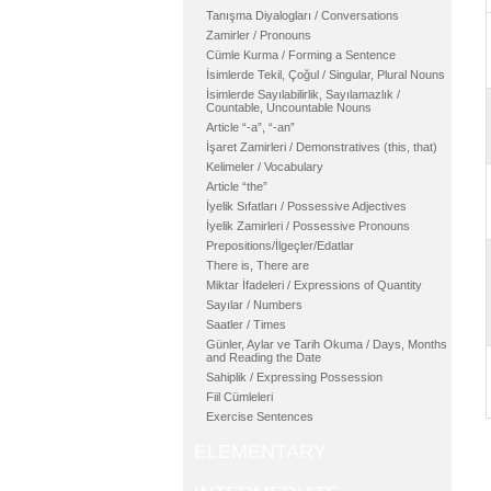
Tanışma Diyalogları / Conversations
Zamirler / Pronouns
Cümle Kurma / Forming a Sentence
İsimlerde Tekil, Çoğul / Singular, Plural Nouns
İsimlerde Sayılabilirlik, Sayılamazlık /
Countable, Uncountable Nouns
Article “-a”, “-an”
İşaret Zamirleri / Demonstratives (this, that)
Kelimeler / Vocabulary
Article “the”
İyelik Sıfatları / Possessive Adjectives
İyelik Zamirleri / Possessive Pronouns
Prepositions/İlgeçler/Edatlar
There is, There are
Miktar İfadeleri / Expressions of Quantity
Sayılar / Numbers
Saatler / Times
Günler, Aylar ve Tarih Okuma / Days, Months
and Reading the Date
Sahiplik / Expressing Possession
Fiil Cümleleri
Exercise Sentences
ELEMENTARY