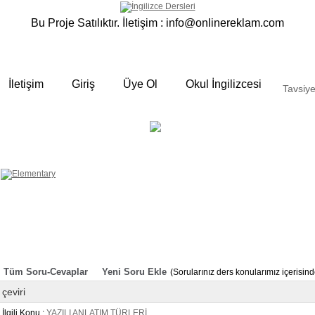
Bu Proje Satılıktır. İletişim :
info@onlinereklam.com
İletişim
Giriş
Üye Ol
Okul İngilizcesi
Tavsiye
ELEMENTARY
OKUL
 yalın anlatımlar
İNGİLİZCESİ
Derslerimizden bazı örnekler ;
Okulda gördüğümüz sınıfta ki
derslerimizden sizlere bazı örnekler
hazırladık. Özenli gramer ve Türkçe
anlatımı ile her an elinizin altında
bulunan bir kaynak sitedir. Sakın
örneklere göz atmadan geçmeyin.
Tüm Soru-Cevaplar
Yeni Soru Ekle
(Sorularınız ders konularımız içerisi
çeviri
İlgili Konu :
YAZILI ANLATIM TÜRLERİ