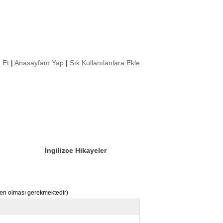
 Et
|
Anasayfam Yap
|
Sık Kullanılanlara Ekle
Sizin Sorduklarınız
Editör Olun
İngilizce Hikayeler
nden olması gerekmektedir)