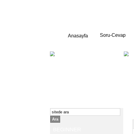
Soru-Cevap
Anasayfa
BEGINNER
Yeni başlayanlara ;
Temel,
İngilizce konuşmayı az biliyor yada
sıfırdan başlıyorsanız " başlangıç "
sizin için çok isabetli olacaktır.
İngilizce dersleri anlatımları özellikle
rahat ve öğrenmek için en pratik
yollar seçilmiştir.
Ara
BEGINNER