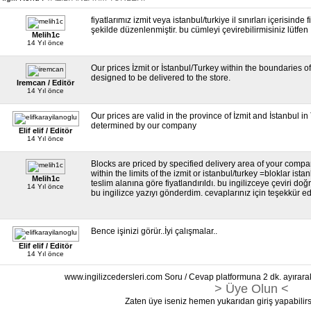
fiyatlarımız izmit veya istanbul/turkiye il sınırları içerisin
şekilde düzenlenmiştir. bu cümleyi çevirebilirmisiniz lütfen
Melih1c
14 Yıl önce
Our prices İzmit or İstanbul/Turkey within the boundaries 
designed to be delivered to the store.
Iremcan / Editör
14 Yıl önce
Our prices are valid in the province of İzmit and İstanbul i
determined by our company
Elif elif / Editör
14 Yıl önce
Blocks are priced by specified delivery area of your comp
within the limits of the izmit or istanbul/turkey =bloklar istan
Melih1c
teslim alanına göre fiyatlandırıldı. bu ingilizceye çeviri
14 Yıl önce
bu ingilizce yazıyı gönderdim. cevaplarınız için teşekkür
Bence işinizi görür..İyi çalışmalar..
Elif elif / Editör
14 Yıl önce
www.ingilizcedersleri.com Soru / Cevap platformuna 2 dk. ayırara
> Üye Olun <
Zaten üye iseniz hemen yukarıdan giriş yapabilirs