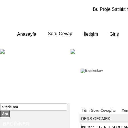
Bu Proje Satılıktır
Soru-Cevap
Anasayfa
İletişim
Giriş
BEGINNER
ELEMENTA
Yeni başlayanlara ;
Temel, yalın anlatımlar
İngilizce konuşmayı az biliyor yada
sıfırdan başlıyorsanız " başlangıç "
sizin için çok isabetli olacaktır.
İngilizce dersleri anlatımları özellikle
rahat ve öğrenmek için en pratik
yollar seçilmiştir.
Tüm Soru-Cevaplar
Yen
Ara
DERS GECMEK
BEGINNER
İlgili Konu : GENEL SORULA