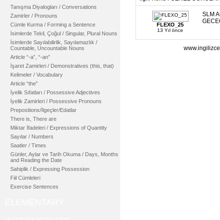
Tanışma Diyalogları / Conversations
SLM A
Zamirler / Pronouns
GECEC
Cümle Kurma / Forming a Sentence
FLEXO_25
13 Yıl önce
İsimlerde Tekil, Çoğul / Singular, Plural Nouns
İsimlerde Sayılabilirlik, Sayılamazlık /
www.ingilizce
Countable, Uncountable Nouns
Article “-a”, “-an”
İşaret Zamirleri / Demonstratives (this, that)
Kelimeler / Vocabulary
Article “the”
İyelik Sıfatları / Possessive Adjectives
İyelik Zamirleri / Possessive Pronouns
Prepositions/İlgeçler/Edatlar
There is, There are
Miktar İfadeleri / Expressions of Quantity
Sayılar / Numbers
Saatler / Times
Günler, Aylar ve Tarih Okuma / Days, Months
and Reading the Date
Sahiplik / Expressing Possession
Fiil Cümleleri
Exercise Sentences
ELEMENTARY