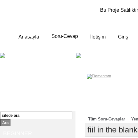
Bu Proje Satılıktır
Soru-Cevap
Anasayfa
İletişim
Giriş
BEGINNER
ELEMENTA
Yeni başlayanlara ;
Temel, yalın anlatımlar
İngilizce konuşmayı az biliyor yada
sıfırdan başlıyorsanız " başlangıç "
sizin için çok isabetli olacaktır.
İngilizce dersleri anlatımları özellikle
rahat ve öğrenmek için en pratik
yollar seçilmiştir.
Tüm Soru-Cevaplar
Yen
Ara
fiil in the blan
BEGINNER