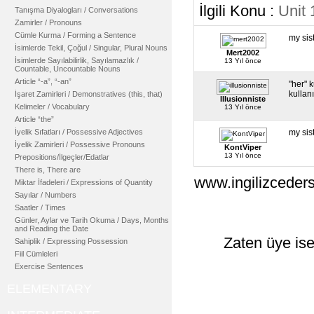
İlgili Konu :
Unit 
Tanışma Diyalogları / Conversations
Zamirler / Pronouns
Cümle Kurma / Forming a Sentence
my sist
İsimlerde Tekil, Çoğul / Singular, Plural Nouns
Mert2002
İsimlerde Sayılabilirlik, Sayılamazlık /
13 Yıl önce
Countable, Uncountable Nouns
Article “-a”, “-an”
"her" 
kullanıl
İşaret Zamirleri / Demonstratives (this, that)
Illusionniste
Kelimeler / Vocabulary
13 Yıl önce
Article “the”
İyelik Sıfatları / Possessive Adjectives
my sis
İyelik Zamirleri / Possessive Pronouns
KontViper
13 Yıl önce
Prepositions/İlgeçler/Edatlar
There is, There are
www.ingilizceders
Miktar İfadeleri / Expressions of Quantity
Sayılar / Numbers
Saatler / Times
Günler, Aylar ve Tarih Okuma / Days, Months
and Reading the Date
Zaten üye ise
Sahiplik / Expressing Possession
Fiil Cümleleri
Exercise Sentences
ELEMENTARY