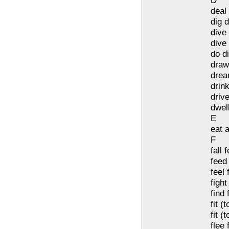
D
deal 
dig 
dive
dive
do d
draw
drea
drin
driv
dwel
E
eat 
F
fall f
feed
feel f
fight
find
fit (t
fit (
flee 