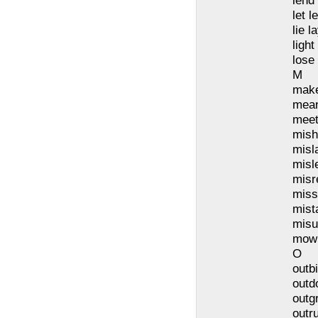
lend 
let le
lie l
light 
lose 
M
mak
mean
meet
mish
misl
misl
misr
miss
mist
misu
mow
O
outb
outd
outg
outr