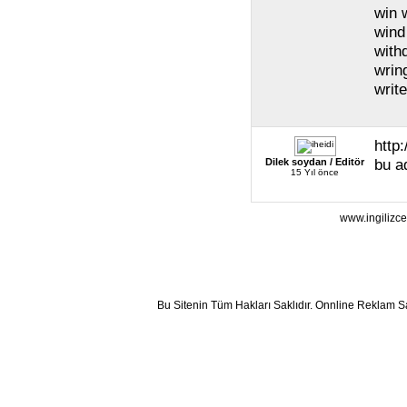
win 
wind
with
wrin
writ
http
bu ad
Dilek soydan / Editör
15 Yıl önce
www.ingilizce
Bu Sitenin Tüm Hakları Saklıdır. Onnline Reklam S