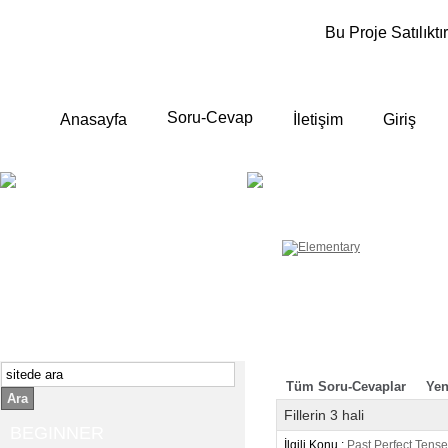
Bu Proje Satılıktır
Soru-Cevap
Anasayfa
İletişim
Giriş
BEGINNER
ELEMENTA
Yeni başlayanlara ;
Temel, yalın anlatımlar
İngilizce konuşmayı az biliyor yada
sıfırdan başlıyorsanız " başlangıç "
sizin için çok isabetli olacaktır.
İngilizce dersleri anlatımları özellikle
rahat ve öğrenmek için en pratik
yollar seçilmiştir.
Tüm Soru-Cevaplar
Yen
Ara
Fillerin 3 hali
BEGINNER
İlgili Konu :
Past Perfect Tense