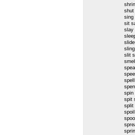
shri
shut
sing
sit s
slay
sleep
slide
slin
slit s
smel
spea
spee
spell
spen
spin
spit 
split
spoil
spoo
spre
spri