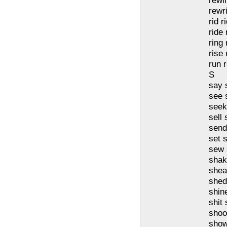
rewi
rewr
rid r
ride
ring
rise 
run 
S
say 
see 
seek
sell 
send
set s
sew 
shak
shea
shed
shin
shit 
shoo
show