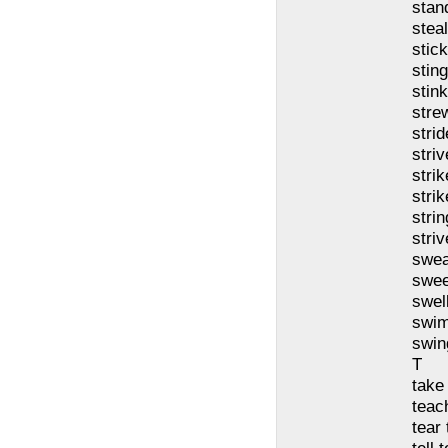
stan
steal
stic
stin
stin
stre
stri
striv
strik
strik
stri
striv
swea
swee
swel
swi
swin
T
take
teac
tear 