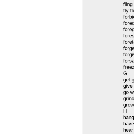
fling
fly f
forb
fore
fore
fore
foret
forge
forg
fors
free
G
get g
give
go w
grin
grow
H
hang
have
hear