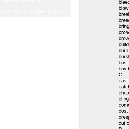
INTERMEDIATE
blee
blow
UPPER INTERMEDIATE
brea
bree
brin
broa
brow
build
burn
burs
bust
buy 
C
cast
catc
choo
clin
com
cost
cree
cut c