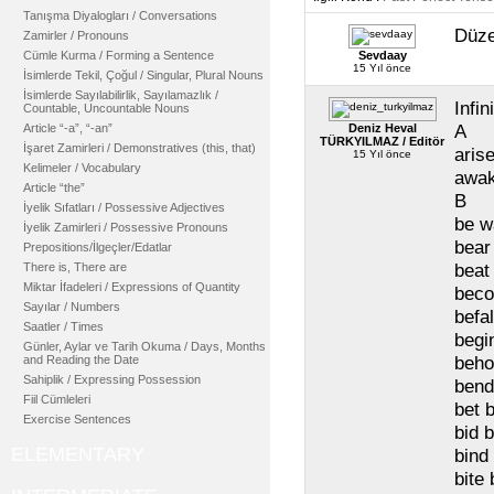
Tanışma Diyalogları / Conversations
Düzen
Zamirler / Pronouns
Cümle Kurma / Forming a Sentence
Sevdaay
15 Yıl önce
İsimlerde Tekil, Çoğul / Singular, Plural Nouns
İsimlerde Sayılabilirlik, Sayılamazlık /
Infin
Countable, Uncountable Nouns
A
Article “-a”, “-an”
Deniz Heval
TÜRKYILMAZ / Editör
İşaret Zamirleri / Demonstratives (this, that)
aris
15 Yıl önce
Kelimeler / Vocabulary
awak
Article “the”
B
İyelik Sıfatları / Possessive Adjectives
be w
İyelik Zamirleri / Possessive Pronouns
bear
Prepositions/İlgeçler/Edatlar
beat
There is, There are
Miktar İfadeleri / Expressions of Quantity
bec
Sayılar / Numbers
befal
Saatler / Times
begi
Günler, Aylar ve Tarih Okuma / Days, Months
beho
and Reading the Date
Sahiplik / Expressing Possession
bend
Fiil Cümleleri
bet b
Exercise Sentences
bid b
ELEMENTARY
bind
bite 