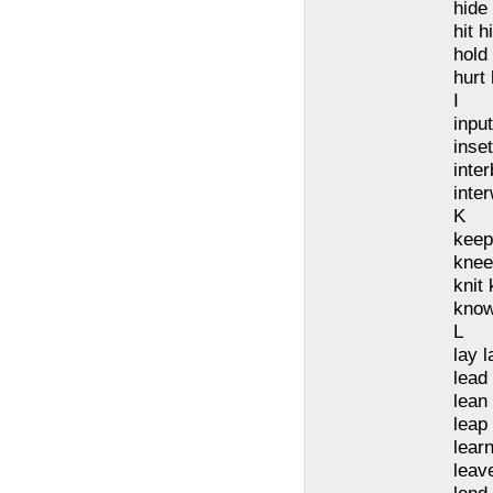
hide
hit hi
hold
hurt 
I
input
inset
inte
inte
K
keep
knee
knit 
kno
L
lay l
lead 
lean
leap
learn
leave