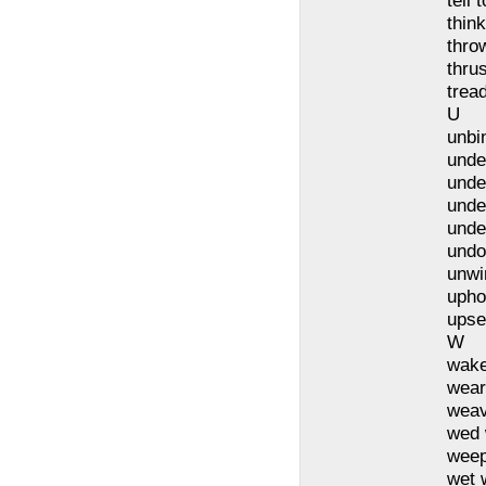
tell 
thin
thro
thrus
tread
U
unbi
unde
unde
unde
unde
undo
unwi
upho
upse
W
wake
wear
wea
wed 
weep
wet 