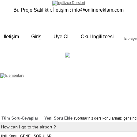
Bu Proje Satılıktır. İletişim :
info@onlinereklam.com
İletişim
Giriş
Üye Ol
Okul İngilizcesi
Tavsiye
ELEMENTARY
OKUL
 yalın anlatımlar
İNGİLİZCESİ
Derslerimizden bazı örnekler ;
Okulda gördüğümüz sınıfta ki
derslerimizden sizlere bazı örnekler
hazırladık. Özenli gramer ve Türkçe
anlatımı ile her an elinizin altında
bulunan bir kaynak sitedir. Sakın
örneklere göz atmadan geçmeyin.
Tüm Soru-Cevaplar
Yeni Soru Ekle
(Sorularınız ders konularımız içerisi
How can I go to the airport ?
İlgili Konu : GENEL SORULAR