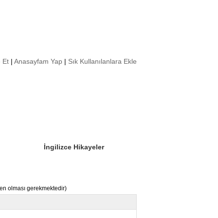
 Et
|
Anasayfam Yap
|
Sık Kullanılanlara Ekle
Sizin Sorduklarınız
Editör Olun
İngilizce Hikayeler
nden olması gerekmektedir)