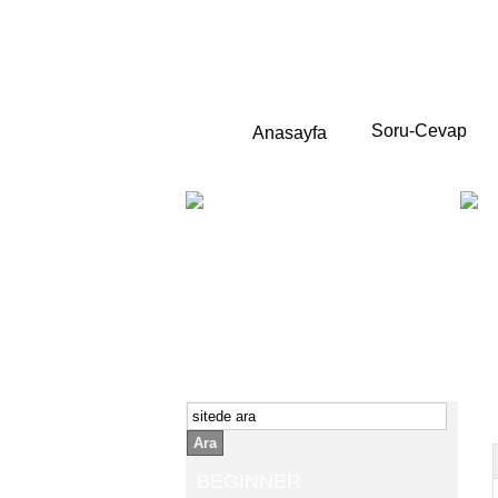
Soru-Cevap
Anasayfa
BEGINNER
Yeni başlayanlara ;
Temel,
İngilizce konuşmayı az biliyor yada
sıfırdan başlıyorsanız " başlangıç "
sizin için çok isabetli olacaktır.
İngilizce dersleri anlatımları özellikle
rahat ve öğrenmek için en pratik
yollar seçilmiştir.
Ara
BEGINNER