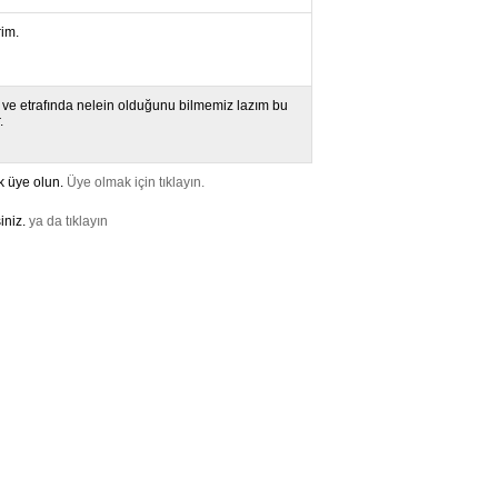
rim.
u ve etrafında nelein olduğunu bilmemiz lazım bu
.
k üye olun.
Üye olmak için tıklayın.
iniz.
ya da tıklayın