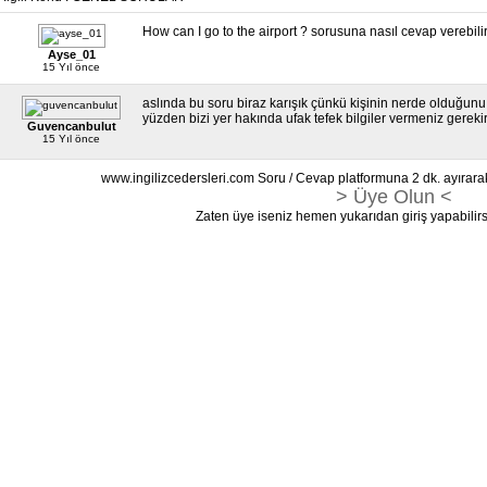
How can I go to the airport ? sorusuna nasıl cevap verebili
Ayse_01
15 Yıl önce
aslında bu soru biraz karışık çünkü kişinin nerde olduğun
yüzden bizi yer hakında ufak tefek bilgiler vermeniz gerekir
Guvencanbulut
15 Yıl önce
www.ingilizcedersleri.com Soru / Cevap platformuna 2 dk. ayırara
> Üye Olun <
Zaten üye iseniz hemen yukarıdan giriş yapabilirs