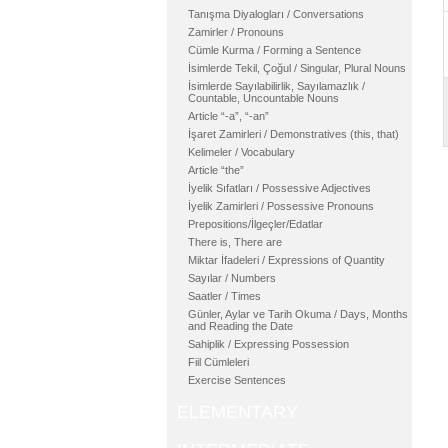
Tanışma Diyalogları / Conversations
Zamirler / Pronouns
Cümle Kurma / Forming a Sentence
İsimlerde Tekil, Çoğul / Singular, Plural Nouns
İsimlerde Sayılabilirlik, Sayılamazlık /
Countable, Uncountable Nouns
Article “-a”, “-an”
İşaret Zamirleri / Demonstratives (this, that)
Kelimeler / Vocabulary
Article “the”
İyelik Sıfatları / Possessive Adjectives
İyelik Zamirleri / Possessive Pronouns
Prepositions/İlgeçler/Edatlar
There is, There are
Miktar İfadeleri / Expressions of Quantity
Sayılar / Numbers
Saatler / Times
Günler, Aylar ve Tarih Okuma / Days, Months
and Reading the Date
Sahiplik / Expressing Possession
Fiil Cümleleri
Exercise Sentences
ELEMENTARY