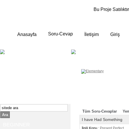
Bu Proje Satılıktır
Soru-Cevap
Anasayfa
İletişim
Giriş
BEGINNER
ELEMENTA
Yeni başlayanlara ;
Temel, yalın anlatımlar
İngilizce konuşmayı az biliyor yada
sıfırdan başlıyorsanız " başlangıç "
sizin için çok isabetli olacaktır.
İngilizce dersleri anlatımları özellikle
rahat ve öğrenmek için en pratik
yollar seçilmiştir.
Tüm Soru-Cevaplar
Yen
Ara
I have Had Something
BEGINNER
İlgili Konu :
Present Perfect