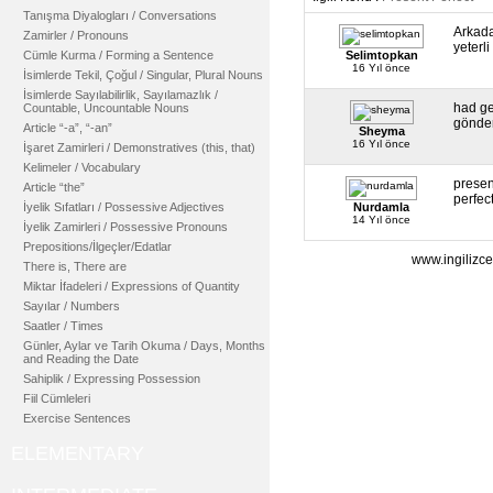
Tanışma Diyalogları / Conversations
Arkada
Zamirler / Pronouns
yeterl
Cümle Kurma / Forming a Sentence
Selimtopkan
16 Yıl önce
İsimlerde Tekil, Çoğul / Singular, Plural Nouns
İsimlerde Sayılabilirlik, Sayılamazlık /
had ge
Countable, Uncountable Nouns
gönder
Article “-a”, “-an”
Sheyma
16 Yıl önce
İşaret Zamirleri / Demonstratives (this, that)
Kelimeler / Vocabulary
presen
Article “the”
perfect
İyelik Sıfatları / Possessive Adjectives
Nurdamla
14 Yıl önce
İyelik Zamirleri / Possessive Pronouns
Prepositions/İlgeçler/Edatlar
www.ingilizce
There is, There are
Miktar İfadeleri / Expressions of Quantity
Sayılar / Numbers
Saatler / Times
Günler, Aylar ve Tarih Okuma / Days, Months
and Reading the Date
Sahiplik / Expressing Possession
Fiil Cümleleri
Exercise Sentences
ELEMENTARY