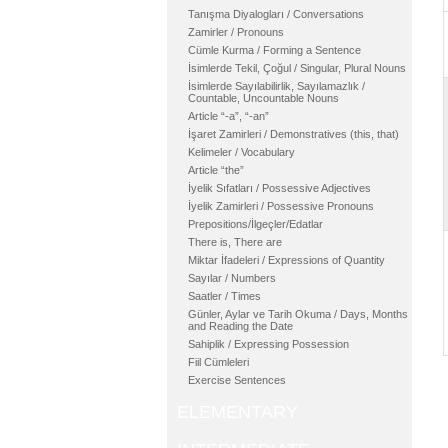
Tanışma Diyalogları / Conversations
Zamirler / Pronouns
Cümle Kurma / Forming a Sentence
İsimlerde Tekil, Çoğul / Singular, Plural Nouns
İsimlerde Sayılabilirlik, Sayılamazlık /
Countable, Uncountable Nouns
Article “-a”, “-an”
İşaret Zamirleri / Demonstratives (this, that)
Kelimeler / Vocabulary
Article “the”
İyelik Sıfatları / Possessive Adjectives
İyelik Zamirleri / Possessive Pronouns
Prepositions/İlgeçler/Edatlar
There is, There are
Miktar İfadeleri / Expressions of Quantity
Sayılar / Numbers
Saatler / Times
Günler, Aylar ve Tarih Okuma / Days, Months
and Reading the Date
Sahiplik / Expressing Possession
Fiil Cümleleri
Exercise Sentences
ELEMENTARY