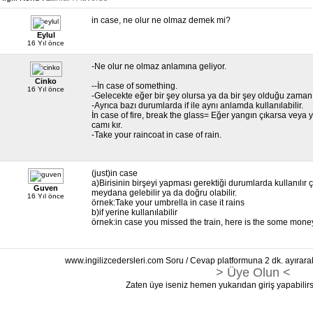
in case, ne olur ne olmaz demek mi?
Eylul
16 Yıl önce
-Ne olur ne olmaz anlamına geliyor.
Cinko
--İn case of something.
16 Yıl önce
-Gelecekte eğer bir şey olursa ya da bir şey olduğu zaman 
-Ayrıca bazı durumlarda if ile aynı anlamda kullanılabilir.
İn case of fire, break the glass= Eğer yangın çıkarsa vey
camı kır.
-Take your raincoat in case of rain.
(just)in case
a)Birisinin birşeyi yapması gerektiği durumlarda kullanılır
Guven
meydana gelebilir ya da doğru olabilir.
16 Yıl önce
örnek:Take your umbrella in case it rains
b)if yerine kullanılabilir
örnek:in case you missed the train, here is the some money 
www.ingilizcedersleri.com Soru / Cevap platformuna 2 dk. ayırara
> Üye Olun <
Zaten üye iseniz hemen yukarıdan giriş yapabilirs