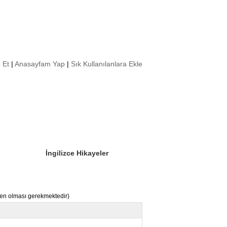
 Et
|
Anasayfam Yap
|
Sık Kullanılanlara Ekle
Sizin Sorduklarınız
Editör Olun
İngilizce Hikayeler
nden olması gerekmektedir)