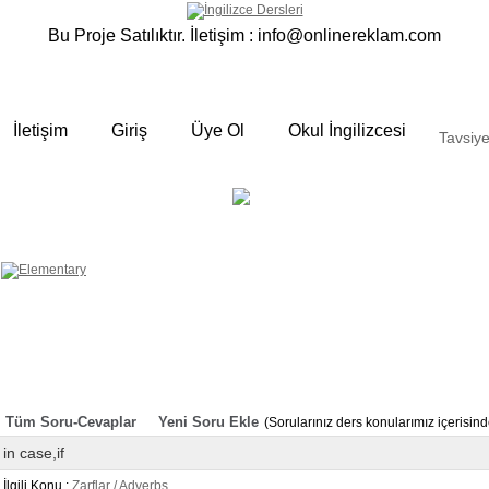
Bu Proje Satılıktır. İletişim :
info@onlinereklam.com
İletişim
Giriş
Üye Ol
Okul İngilizcesi
Tavsiye
ELEMENTARY
OKUL
 yalın anlatımlar
İNGİLİZCESİ
Derslerimizden bazı örnekler ;
Okulda gördüğümüz sınıfta ki
derslerimizden sizlere bazı örnekler
hazırladık. Özenli gramer ve Türkçe
anlatımı ile her an elinizin altında
bulunan bir kaynak sitedir. Sakın
örneklere göz atmadan geçmeyin.
Tüm Soru-Cevaplar
Yeni Soru Ekle
(Sorularınız ders konularımız içerisi
in case,if
İlgili Konu :
Zarflar / Adverbs