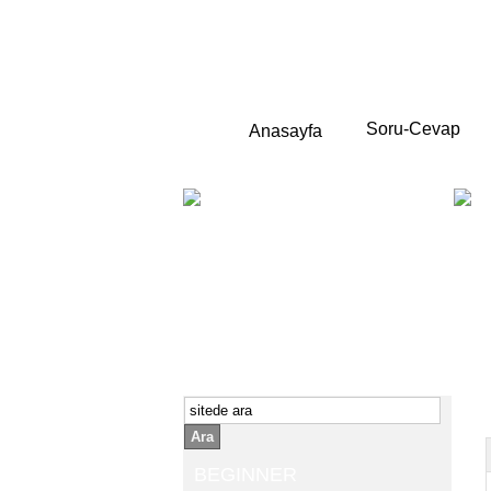
Soru-Cevap
Anasayfa
BEGINNER
Yeni başlayanlara ;
Temel,
İngilizce konuşmayı az biliyor yada
sıfırdan başlıyorsanız " başlangıç "
sizin için çok isabetli olacaktır.
İngilizce dersleri anlatımları özellikle
rahat ve öğrenmek için en pratik
yollar seçilmiştir.
Ara
BEGINNER