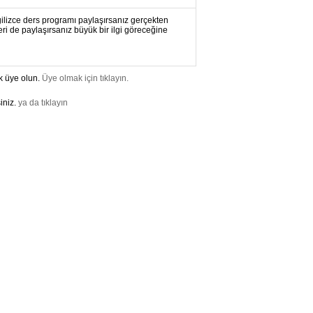
ngilizce ders programı paylaşırsanız gerçekten
eri de paylaşırsanız büyük bir ilgi göreceğine
k üye olun.
Üye olmak için tıklayın.
iniz.
ya da tıklayın