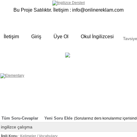
Bu Proje Satılıktır. İletişim :
info@onlinereklam.com
İletişim
Giriş
Üye Ol
Okul İngilizcesi
Tavsiye
ELEMENTARY
OKUL
 yalın anlatımlar
İNGİLİZCESİ
Derslerimizden bazı örnekler ;
Okulda gördüğümüz sınıfta ki
derslerimizden sizlere bazı örnekler
hazırladık. Özenli gramer ve Türkçe
anlatımı ile her an elinizin altında
bulunan bir kaynak sitedir. Sakın
örneklere göz atmadan geçmeyin.
Tüm Soru-Cevaplar
Yeni Soru Ekle
(Sorularınız ders konularımız içerisi
ingilizce çalışma
İlgili Konu :
Kelimeler / Vocabulary