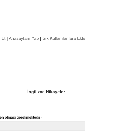
 Et
|
Anasayfam Yap
|
Sık Kullanılanlara Ekle
Sizin Sorduklarınız
Editör Olun
İngilizce Hikayeler
nden olması gerekmektedir)