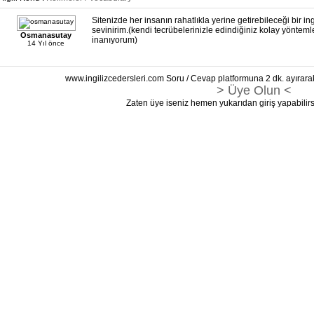
Sitenizde her insanın rahatlıkla yerine getirebileceği bir i
sevinirim.(kendi tecrübelerinizle edindiğiniz kolay yönteml
Osmanasutay
inanıyorum)
14 Yıl önce
www.ingilizcedersleri.com Soru / Cevap platformuna 2 dk. ayırara
> Üye Olun <
Zaten üye iseniz hemen yukarıdan giriş yapabilirs