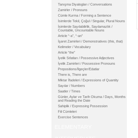
Tanışma Diyalogları / Conversations
Zamirler / Pronouns
Cümle Kurma / Forming a Sentence
İsimlerde Tekil, Çoğul / Singular, Plural Nouns
İsimlerde Sayılabilirlik, Sayılamazlık /
Countable, Uncountable Nouns
Article “-a”, “-an”
İşaret Zamirleri / Demonstratives (this, that)
Kelimeler / Vocabulary
Article “the”
İyelik Sıfatları / Possessive Adjectives
İyelik Zamirleri / Possessive Pronouns
Prepositions/İlgeçler/Edatlar
There is, There are
Miktar İfadeleri / Expressions of Quantity
Sayılar / Numbers
Saatler / Times
Günler, Aylar ve Tarih Okuma / Days, Months
and Reading the Date
Sahiplik / Expressing Possession
Fiil Cümleleri
Exercise Sentences
ELEMENTARY