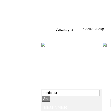
Soru-Cevap
Anasayfa
BEGINNER
Yeni başlayanlara ;
Temel,
İngilizce konuşmayı az biliyor yada
sıfırdan başlıyorsanız " başlangıç "
sizin için çok isabetli olacaktır.
İngilizce dersleri anlatımları özellikle
rahat ve öğrenmek için en pratik
yollar seçilmiştir.
Ara
BEGINNER