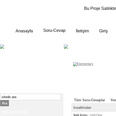
Bu Proje Satılıktır
Soru-Cevap
Anasayfa
İletişim
Giriş
BEGINNER
ELEMENTA
Yeni başlayanlara ;
Temel, yalın anlatımlar
İngilizce konuşmayı az biliyor yada
sıfırdan başlıyorsanız " başlangıç "
sizin için çok isabetli olacaktır.
İngilizce dersleri anlatımları özellikle
rahat ve öğrenmek için en pratik
yollar seçilmiştir.
Tüm Soru-Cevaplar
Yen
Ara
kısaltmalar
BEGINNER
İlgili Konu :
Unit One