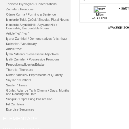
Tanışma Diyalogları / Conversations
kısaltm
Zamirler / Pronouns
Cümle Kurma / Forming a Sentence
Mltm
14 Yıl önce
İsimlerde Tekil, Çoğul / Singular, Plural Nouns
İsimlerde Sayılabilirlik, Sayılamazlık /
www.ingilizce
Countable, Uncountable Nouns
Article “-a”, “-an”
İşaret Zamirleri / Demonstratives (this, that)
Kelimeler / Vocabulary
Article “the”
İyelik Sıfatları / Possessive Adjectives
İyelik Zamirleri / Possessive Pronouns
Prepositions/İlgeçler/Edatlar
There is, There are
Miktar İfadeleri / Expressions of Quantity
Sayılar / Numbers
Saatler / Times
Günler, Aylar ve Tarih Okuma / Days, Months
and Reading the Date
Sahiplik / Expressing Possession
Fiil Cümleleri
Exercise Sentences
ELEMENTARY