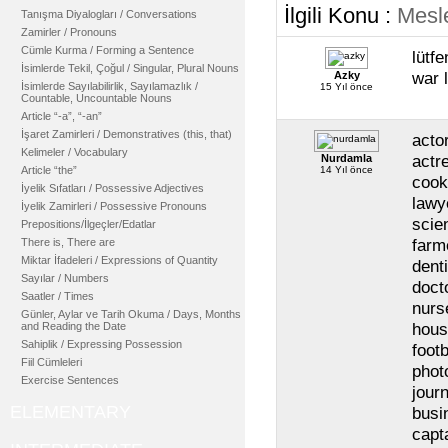
İlgili Konu :
Mesle
Tanışma Diyalogları / Conversations
Zamirler / Pronouns
Cümle Kurma / Forming a Sentence
lütf
İsimlerde Tekil, Çoğul / Singular, Plural Nouns
war 
Azky
İsimlerde Sayılabilirlik, Sayılamazlık /
15 Yıl önce
Countable, Uncountable Nouns
Article “-a”, “-an”
İşaret Zamirleri / Demonstratives (this, that)
acto
Kelimeler / Vocabulary
actr
Nurdamla
Article “the”
14 Yıl önce
cook
İyelik Sıfatları / Possessive Adjectives
lawy
İyelik Zamirleri / Possessive Pronouns
scie
Prepositions/İlgeçler/Edatlar
farme
There is, There are
Miktar İfadeleri / Expressions of Quantity
denti
Sayılar / Numbers
doct
Saatler / Times
nurs
Günler, Aylar ve Tarih Okuma / Days, Months
hous
and Reading the Date
Sahiplik / Expressing Possession
footb
Fiil Cümleleri
phot
Exercise Sentences
journ
ELEMENTARY
busi
capt