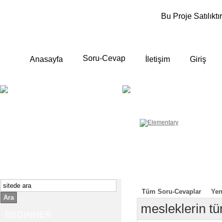
Bu Proje Satılıktır
Soru-Cevap
Anasayfa
İletişim
Giriş
BEGINNER
ELEMENTA
Yeni başlayanlara ;
Temel, yalın anlatımlar
İngilizce konuşmayı az biliyor yada
sıfırdan başlıyorsanız " başlangıç "
sizin için çok isabetli olacaktır.
İngilizce dersleri anlatımları özellikle
rahat ve öğrenmek için en pratik
yollar seçilmiştir.
Tüm Soru-Cevaplar
Yen
Ara
mesleklerin tü
BEGINNER