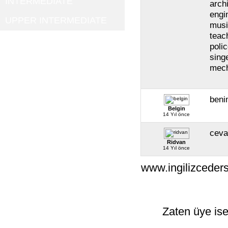
INTERMEDIATE
arch
engi
UPPER INTERMEDIATE
musi
teac
polic
sing
mech
beni
Belgin
14 Yıl önce
ceva
Ridvan
14 Yıl önce
www.ingilizceders
Zaten üye ise