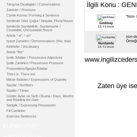
İlgili Konu : 
Tanışma Diyalogları / Conversations
Zamirler / Pronouns
Cümle Kurma / Forming a Sentence
"Non- 
İsimlerde Tekil, Çoğul / Singular, Plural Nouns
Gedmay
İsimlerde Sayılabilirlik, Sayılamazlık /
15 Yıl önce
Countable, Uncountable Nouns
Article “-a”, “-an”
non-de
Örneği
İşaret Zamirleri / Demonstratives (this, that)
Nurdamla
Kelimeler / Vocabulary
14 Yıl önce
Article “the”
İyelik Sıfatları / Possessive Adjectives
www.ingilizceders
İyelik Zamirleri / Possessive Pronouns
Prepositions/İlgeçler/Edatlar
There is, There are
Miktar İfadeleri / Expressions of Quantity
Zaten üye ise
Sayılar / Numbers
Saatler / Times
Günler, Aylar ve Tarih Okuma / Days, Months
and Reading the Date
Sahiplik / Expressing Possession
Fiil Cümleleri
Exercise Sentences
ELEMENTARY