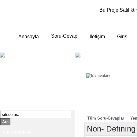
Bu Proje Satılıktır
Soru-Cevap
Anasayfa
İletişim
Giriş
BEGINNER
ELEMENTA
Yeni başlayanlara ;
Temel, yalın anlatımlar
İngilizce konuşmayı az biliyor yada
sıfırdan başlıyorsanız " başlangıç "
sizin için çok isabetli olacaktır.
İngilizce dersleri anlatımları özellikle
rahat ve öğrenmek için en pratik
yollar seçilmiştir.
Tüm Soru-Cevaplar
Yen
Ara
Non- Defınıng
BEGINNER