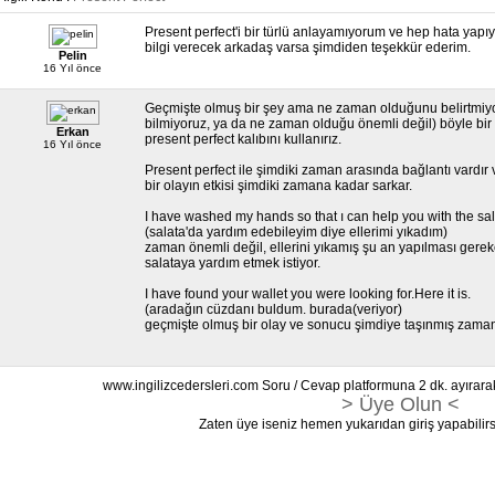
Present perfect'i bir türlü anlayamıyorum ve hep hata yap
bilgi verecek arkadaş varsa şimdiden teşekkür ederim.
Pelin
16 Yıl önce
Geçmişte olmuş bir şey ama ne zaman olduğunu belirtmiyo
bilmiyoruz, ya da ne zaman olduğu önemli değil) böyle bir
Erkan
present perfect kalıbını kullanırız.
16 Yıl önce
Present perfect ile şimdiki zaman arasında bağlantı vardır
bir olayın etkisi şimdiki zamana kadar sarkar.
I have washed my hands so that ı can help you with the sa
(salata'da yardım edebileyim diye ellerimi yıkadım)
zaman önemli değil, ellerini yıkamış şu an yapılması gere
salataya yardım etmek istiyor.
I have found your wallet you were looking for.Here it is.
(aradağın cüzdanı buldum. burada(veriyor)
geçmişte olmuş bir olay ve sonucu şimdiye taşınmış zaman
www.ingilizcedersleri.com Soru / Cevap platformuna 2 dk. ayırara
> Üye Olun <
Zaten üye iseniz hemen yukarıdan giriş yapabilirs