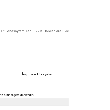
 Et
|
Anasayfam Yap
|
Sık Kullanılanlara Ekle
Sizin Sorduklarınız
Editör Olun
İngilizce Hikayeler
nden olması gerekmektedir)