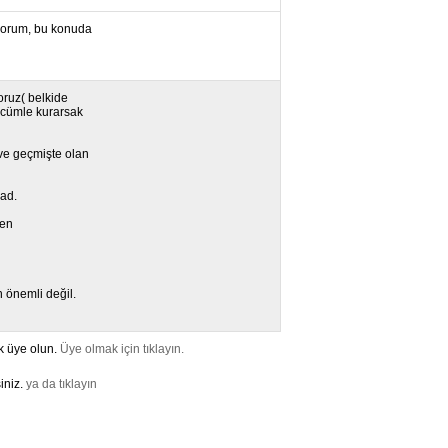
ıyorum, bu konuda
ruz( belkide
 cümle kurarsak
 ve geçmişte olan
lad.
ken
 önemli değil.
k üye olun.
Üye olmak için tıklayın.
iniz.
ya da tıklayın