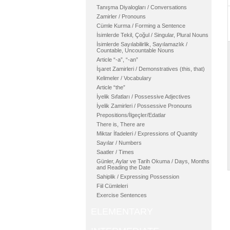
Tanışma Diyalogları / Conversations
Zamirler / Pronouns
Cümle Kurma / Forming a Sentence
İsimlerde Tekil, Çoğul / Singular, Plural Nouns
İsimlerde Sayılabilirlik, Sayılamazlık /
Countable, Uncountable Nouns
Article “-a”, “-an”
İşaret Zamirleri / Demonstratives (this, that)
Kelimeler / Vocabulary
Article “the”
İyelik Sıfatları / Possessive Adjectives
İyelik Zamirleri / Possessive Pronouns
Prepositions/İlgeçler/Edatlar
There is, There are
Miktar İfadeleri / Expressions of Quantity
Sayılar / Numbers
Saatler / Times
Günler, Aylar ve Tarih Okuma / Days, Months
and Reading the Date
Sahiplik / Expressing Possession
Fiil Cümleleri
Exercise Sentences
ELEMENTARY