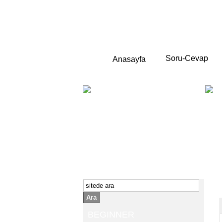
Soru-Cevap
Anasayfa
BEGINNER
Yeni başlayanlara ;
Temel,
İngilizce konuşmayı az biliyor yada
sıfırdan başlıyorsanız " başlangıç "
sizin için çok isabetli olacaktır.
İngilizce dersleri anlatımları özellikle
rahat ve öğrenmek için en pratik
yollar seçilmiştir.
Ara
BEGINNER