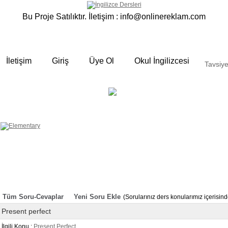
Bu Proje Satılıktır. İletişim :
info@onlinereklam.com
İletişim
Giriş
Üye Ol
Okul İngilizcesi
Tavsiye
ELEMENTARY
OKUL
 yalın anlatımlar
İNGİLİZCESİ
Derslerimizden bazı örnekler ;
Okulda gördüğümüz sınıfta ki
derslerimizden sizlere bazı örnekler
hazırladık. Özenli gramer ve Türkçe
anlatımı ile her an elinizin altında
bulunan bir kaynak sitedir. Sakın
örneklere göz atmadan geçmeyin.
Tüm Soru-Cevaplar
Yeni Soru Ekle
(Sorularınız ders konularımız içerisi
Present perfect
İlgili Konu :
Present Perfect