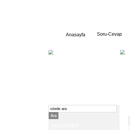
Soru-Cevap
Anasayfa
BEGINNER
Yeni başlayanlara ;
Temel,
İngilizce konuşmayı az biliyor yada
sıfırdan başlıyorsanız " başlangıç "
sizin için çok isabetli olacaktır.
İngilizce dersleri anlatımları özellikle
rahat ve öğrenmek için en pratik
yollar seçilmiştir.
Ara
BEGINNER