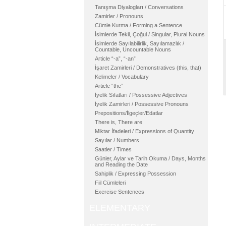
Tanışma Diyalogları / Conversations
Zamirler / Pronouns
Cümle Kurma / Forming a Sentence
İsimlerde Tekil, Çoğul / Singular, Plural Nouns
İsimlerde Sayılabilirlik, Sayılamazlık /
Countable, Uncountable Nouns
Article “-a”, “-an”
İşaret Zamirleri / Demonstratives (this, that)
Kelimeler / Vocabulary
Article “the”
İyelik Sıfatları / Possessive Adjectives
İyelik Zamirleri / Possessive Pronouns
Prepositions/İlgeçler/Edatlar
There is, There are
Miktar İfadeleri / Expressions of Quantity
Sayılar / Numbers
Saatler / Times
Günler, Aylar ve Tarih Okuma / Days, Months
and Reading the Date
Sahiplik / Expressing Possession
Fiil Cümleleri
Exercise Sentences
ELEMENTARY