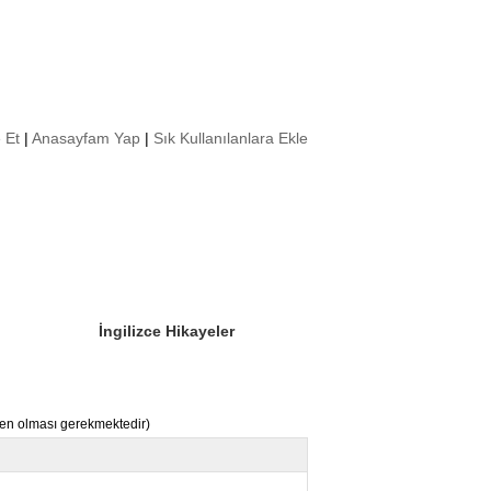
 Et
|
Anasayfam Yap
|
Sık Kullanılanlara Ekle
Sizin Sorduklarınız
Editör Olun
İngilizce Hikayeler
nden olması gerekmektedir)