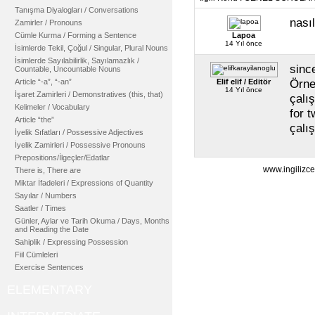
Tanışma Diyalogları / Conversations
nasıl
Zamirler / Pronouns
Cümle Kurma / Forming a Sentence
Lapoa
14 Yıl önce
İsimlerde Tekil, Çoğul / Singular, Plural Nouns
İsimlerde Sayılabilirlik, Sayılamazlık /
sinc
Countable, Uncountable Nouns
Örne
Article “-a”, “-an”
Elif elif / Editör
14 Yıl önce
İşaret Zamirleri / Demonstratives (this, that)
çalı
Kelimeler / Vocabulary
for t
Article “the”
çalı
İyelik Sıfatları / Possessive Adjectives
İyelik Zamirleri / Possessive Pronouns
Prepositions/İlgeçler/Edatlar
www.ingilizce
There is, There are
Miktar İfadeleri / Expressions of Quantity
Sayılar / Numbers
Saatler / Times
Günler, Aylar ve Tarih Okuma / Days, Months
and Reading the Date
Sahiplik / Expressing Possession
Fiil Cümleleri
Exercise Sentences
ELEMENTARY