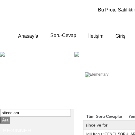
Bu Proje Satılıktır
Soru-Cevap
Anasayfa
İletişim
Giriş
BEGINNER
ELEMENTA
Yeni başlayanlara ;
Temel, yalın anlatımlar
İngilizce konuşmayı az biliyor yada
sıfırdan başlıyorsanız " başlangıç "
sizin için çok isabetli olacaktır.
İngilizce dersleri anlatımları özellikle
rahat ve öğrenmek için en pratik
yollar seçilmiştir.
Tüm Soru-Cevaplar
Yen
Ara
since ve for
BEGINNER
İlgili Konu : GENEL SORULA