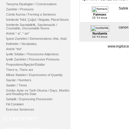
Tanışma Diyalogları / Conversations
Satılı
Zamirler / Pronouns
Cümle Kurma / Forming a Sentence
Fatmaxx
15 Yıl önce
İsimlerde Tekil, Çoğul / Singular, Plural Nouns
İsimlerde Sayılabilirlik, Sayılamazlık /
canon c
Countable, Uncountable Nouns
Article “-a”, “-an”
Nurdamla
14 Yıl önce
İşaret Zamirleri / Demonstratives (this, that)
Kelimeler / Vocabulary
www.ingilizce
Article “the”
İyelik Sıfatları / Possessive Adjectives
İyelik Zamirleri / Possessive Pronouns
Prepositions/İlgeçler/Edatlar
There is, There are
Miktar İfadeleri / Expressions of Quantity
Sayılar / Numbers
Saatler / Times
Günler, Aylar ve Tarih Okuma / Days, Months
and Reading the Date
Sahiplik / Expressing Possession
Fiil Cümleleri
Exercise Sentences
ELEMENTARY