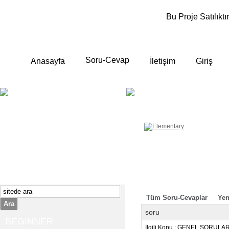
Bu Proje Satılıktır
Soru-Cevap
Anasayfa
İletişim
Giriş
BEGINNER
ELEMENTA
Yeni başlayanlara ;
Temel, yalın anlatımlar
İngilizce konuşmayı az biliyor yada
sıfırdan başlıyorsanız " başlangıç "
sizin için çok isabetli olacaktır.
İngilizce dersleri anlatımları özellikle
rahat ve öğrenmek için en pratik
yollar seçilmiştir.
Tüm Soru-Cevaplar
Yen
Ara
soru
BEGINNER
İlgili Konu : GENEL SORULA