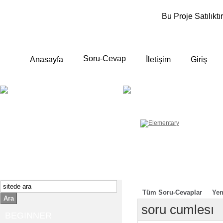
Bu Proje Satılıktır
Soru-Cevap
Anasayfa
İletişim
Giriş
BEGINNER
ELEMENTA
Yeni başlayanlara ;
Temel, yalın anlatımlar
İngilizce konuşmayı az biliyor yada
sıfırdan başlıyorsanız " başlangıç "
sizin için çok isabetli olacaktır.
İngilizce dersleri anlatımları özellikle
rahat ve öğrenmek için en pratik
yollar seçilmiştir.
Tüm Soru-Cevaplar
Yen
Ara
soru cumlesı
BEGINNER