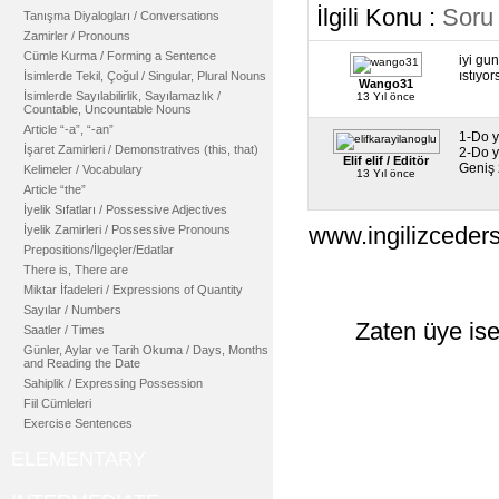
İlgili Konu :
Soru
Tanışma Diyalogları / Conversations
Zamirler / Pronouns
Cümle Kurma / Forming a Sentence
iyi gu
ıstıyo
İsimlerde Tekil, Çoğul / Singular, Plural Nouns
Wango31
İsimlerde Sayılabilirlik, Sayılamazlık /
13 Yıl önce
Countable, Uncountable Nouns
Article “-a”, “-an”
1-Do y
İşaret Zamirleri / Demonstratives (this, that)
2-Do y
Elif elif / Editör
Geniş 
Kelimeler / Vocabulary
13 Yıl önce
Article “the”
İyelik Sıfatları / Possessive Adjectives
www.ingilizceders
İyelik Zamirleri / Possessive Pronouns
Prepositions/İlgeçler/Edatlar
There is, There are
Miktar İfadeleri / Expressions of Quantity
Sayılar / Numbers
Zaten üye ise
Saatler / Times
Günler, Aylar ve Tarih Okuma / Days, Months
and Reading the Date
Sahiplik / Expressing Possession
Fiil Cümleleri
Exercise Sentences
ELEMENTARY