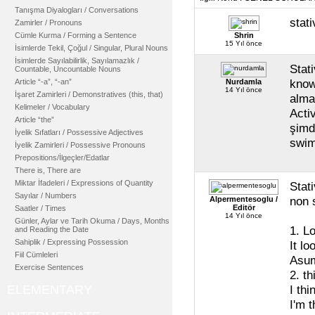
Tanışma Diyalogları / Conversations
stati
Zamirler / Pronouns
Cümle Kurma / Forming a Sentence
Shrin
15 Yıl önce
İsimlerde Tekil, Çoğul / Singular, Plural Nouns
İsimlerde Sayılabilirlik, Sayılamazlık /
Stat
Countable, Uncountable Nouns
know
Article “-a”, “-an”
Nurdamla
14 Yıl önce
İşaret Zamirleri / Demonstratives (this, that)
alma
Kelimeler / Vocabulary
Acti
Article “the”
şimdi
İyelik Sıfatları / Possessive Adjectives
swim
İyelik Zamirleri / Possessive Pronouns
Prepositions/İlgeçler/Edatlar
There is, There are
Miktar İfadeleri / Expressions of Quantity
Stat
Sayılar / Numbers
non 
Alpermentesoglu /
Editör
Saatler / Times
14 Yıl önce
Günler, Aylar ve Tarih Okuma / Days, Months
1. L
and Reading the Date
Sahiplik / Expressing Possession
It l
Fiil Cümleleri
Asum
Exercise Sentences
2. th
ELEMENTARY
I thi
I'm 