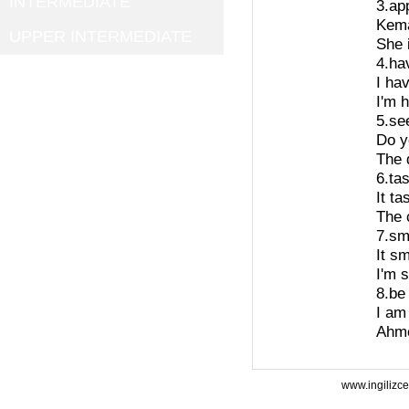
INTERMEDIATE
3.ap
Kema
UPPER INTERMEDIATE
She 
4.ha
I ha
I'm 
5.se
Do y
The 
6.ta
It ta
The 
7.sm
It s
I'm 
8.be
I am
Ahmet
www.ingilizce