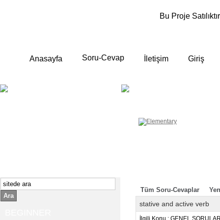
Bu Proje Satılıktır
Soru-Cevap
Anasayfa
İletişim
Giriş
BEGINNER
ELEMENTA
Yeni başlayanlara ;
Temel, yalın anlatımlar
İngilizce konuşmayı az biliyor yada
sıfırdan başlıyorsanız " başlangıç "
sizin için çok isabetli olacaktır.
İngilizce dersleri anlatımları özellikle
rahat ve öğrenmek için en pratik
yollar seçilmiştir.
Tüm Soru-Cevaplar
Yen
Ara
stative and active verb
BEGINNER
İlgili Konu : GENEL SORULA