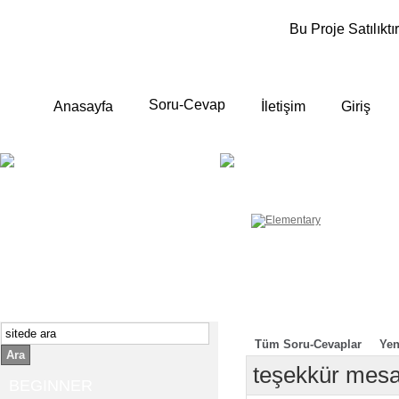
Bu Proje Satılıktır
Soru-Cevap
Anasayfa
İletişim
Giriş
BEGINNER
ELEMENTA
Yeni başlayanlara ;
Temel, yalın anlatımlar
İngilizce konuşmayı az biliyor yada
sıfırdan başlıyorsanız " başlangıç "
sizin için çok isabetli olacaktır.
İngilizce dersleri anlatımları özellikle
rahat ve öğrenmek için en pratik
yollar seçilmiştir.
Tüm Soru-Cevaplar
Yen
Ara
teşekkür mesa
BEGINNER