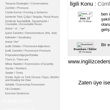
İlgili Konu :
Cüml
Tanışma Diyalogları / Conversations
Zamirler / Pronouns
Cümle Kurma / Forming a Sentence
ben 
İsimlerde Tekil, Çoğul / Singular, Plural Nouns
şeki
Irem_17
İsimlerde Sayılabilirlik, Sayılamazlık /
15 Yıl önce
olan
Countable, Uncountable Nouns
Article “-a”, “-an”
geliş
İşaret Zamirleri / Demonstratives (this, that)
Kelimeler / Vocabulary
Article “the”
Bir 
İyelik Sıfatları / Possessive Adjectives
Ihsanbars / Editör
İyelik Zamirleri / Possessive Pronouns
15 Yıl önce
Prepositions/İlgeçler/Edatlar
There is, There are
www.ingilizceders
Miktar İfadeleri / Expressions of Quantity
Sayılar / Numbers
Saatler / Times
Günler, Aylar ve Tarih Okuma / Days, Months
and Reading the Date
Zaten üye ise
Sahiplik / Expressing Possession
Fiil Cümleleri
Exercise Sentences
ELEMENTARY