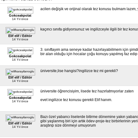
acilen değişik ve orijinal olarak tez konusu bulmam lazım,
Gokceakpolat
14 Yıl önce
kaçıncı sınıfa gidiyorsunuz ve ingilizceyle ilgili bir tez ko
Elif elif / Editör
14 Yıl önce
3. sınıftayım ama seneye kadar hazırlayabiilmem için şimd
bir alan olduğu için hocalar çoğu konuyu yapılmış faz edip y
Gokceakpolat
14 Yıl önce
üniversite,lise hangisi?ingilizce tez mi gerekli?
Elif elif / Editör
14 Yıl önce
üniversite öğrencisiyim, lisede tez hazırlatmıyorlar zaten
Gokceakpolat
evet ingilizce tez konusu gerekli Elif hanım.
14 Yıl önce
Bazı özel yabancı liselerde bitirme dönemine yakın yabancı
gibi yaşlanmış biri için artık ödev-proje-tez birbirlerinin ye
Elif elif / Editör
araştırıp size dönmeyi umuyorum
14 Yıl önce