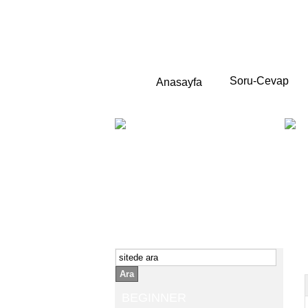
Soru-Cevap
Anasayfa
BEGINNER
Yeni başlayanlara ;
Temel,
İngilizce konuşmayı az biliyor yada
sıfırdan başlıyorsanız " başlangıç "
sizin için çok isabetli olacaktır.
İngilizce dersleri anlatımları özellikle
rahat ve öğrenmek için en pratik
yollar seçilmiştir.
Ara
BEGINNER