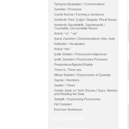
Tanışma Diyalogları / Conversations
Zamirler / Pronouns
Cümle Kurma / Forming a Sentence
İsimlerde Tekil, Çoğul / Singular, Plural Nouns
İsimlerde Sayılabilirlik, Sayılamazlık /
Countable, Uncountable Nouns
Article “-a”, “-an”
İşaret Zamirleri / Demonstratives (this, that)
Kelimeler / Vocabulary
Article “the”
İyelik Sıfatları / Possessive Adjectives
İyelik Zamirleri / Possessive Pronouns
Prepositions/İlgeçler/Edatlar
There is, There are
Miktar İfadeleri / Expressions of Quantity
Sayılar / Numbers
Saatler / Times
Günler, Aylar ve Tarih Okuma / Days, Months
and Reading the Date
Sahiplik / Expressing Possession
Fiil Cümleleri
Exercise Sentences
ELEMENTARY