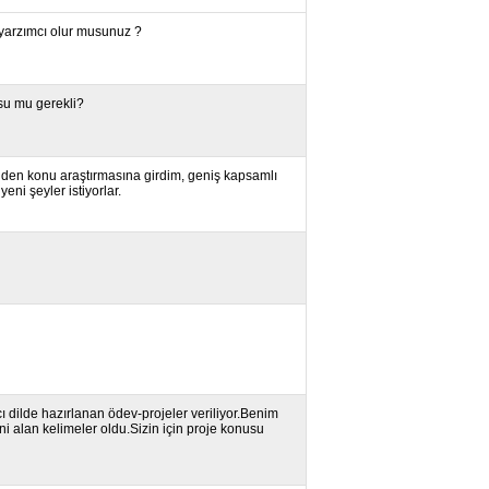
 yarzımcı olur musunuz ?
nusu mu gerekli?
iden konu araştırmasına girdim, geniş kapsamlı
eni şeyler istiyorlar.
 dilde hazırlanan ödev-projeler veriliyor.Benim
rini alan kelimeler oldu.Sizin için proje konusu