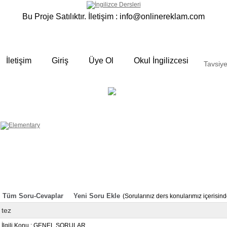
Bu Proje Satılıktır. İletişim :
info@onlinereklam.com
İletişim
Giriş
Üye Ol
Okul İngilizcesi
Tavsiye
ELEMENTARY
OKUL
 yalın anlatımlar
İNGİLİZCESİ
Derslerimizden bazı örnekler ;
Okulda gördüğümüz sınıfta ki
derslerimizden sizlere bazı örnekler
hazırladık. Özenli gramer ve Türkçe
anlatımı ile her an elinizin altında
bulunan bir kaynak sitedir. Sakın
örneklere göz atmadan geçmeyin.
Tüm Soru-Cevaplar
Yeni Soru Ekle
(Sorularınız ders konularımız içerisi
tez
İlgili Konu : GENEL SORULAR