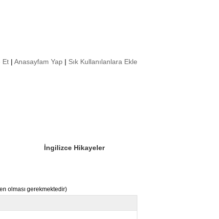
 Et
|
Anasayfam Yap
|
Sık Kullanılanlara Ekle
Sizin Sorduklarınız
Editör Olun
İngilizce Hikayeler
nden olması gerekmektedir)