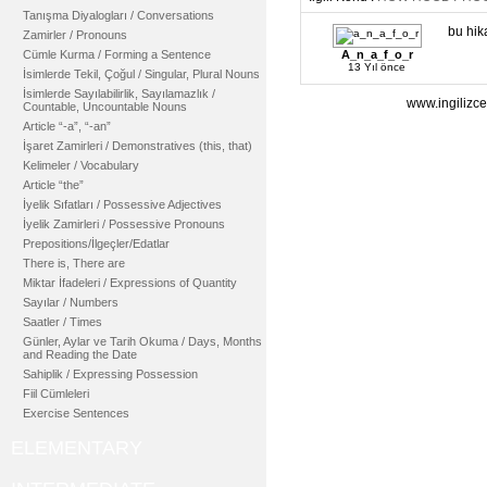
Tanışma Diyalogları / Conversations
bu hik
Zamirler / Pronouns
Cümle Kurma / Forming a Sentence
A_n_a_f_o_r
13 Yıl önce
İsimlerde Tekil, Çoğul / Singular, Plural Nouns
İsimlerde Sayılabilirlik, Sayılamazlık /
www.ingilizce
Countable, Uncountable Nouns
Article “-a”, “-an”
İşaret Zamirleri / Demonstratives (this, that)
Kelimeler / Vocabulary
Article “the”
İyelik Sıfatları / Possessive Adjectives
İyelik Zamirleri / Possessive Pronouns
Prepositions/İlgeçler/Edatlar
There is, There are
Miktar İfadeleri / Expressions of Quantity
Sayılar / Numbers
Saatler / Times
Günler, Aylar ve Tarih Okuma / Days, Months
and Reading the Date
Sahiplik / Expressing Possession
Fiil Cümleleri
Exercise Sentences
ELEMENTARY