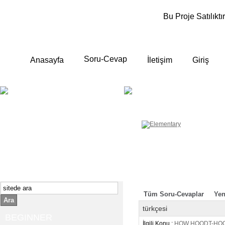
Bu Proje Satılıktır
Soru-Cevap
Anasayfa
İletişim
Giriş
BEGINNER
ELEMENTA
Yeni başlayanlara ;
Temel, yalın anlatımlar
İngilizce konuşmayı az biliyor yada
sıfırdan başlıyorsanız " başlangıç "
sizin için çok isabetli olacaktır.
İngilizce dersleri anlatımları özellikle
rahat ve öğrenmek için en pratik
yollar seçilmiştir.
Tüm Soru-Cevaplar
Yen
Ara
türkçesi
BEGINNER
İlgili Konu :
HOW HOODT-HOO