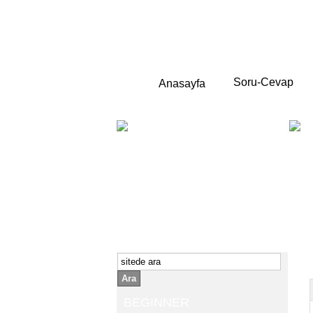
Soru-Cevap
Anasayfa
BEGINNER
Yeni başlayanlara ;
Temel,
İngilizce konuşmayı az biliyor yada
sıfırdan başlıyorsanız " başlangıç "
sizin için çok isabetli olacaktır.
İngilizce dersleri anlatımları özellikle
rahat ve öğrenmek için en pratik
yollar seçilmiştir.
Ara
BEGINNER