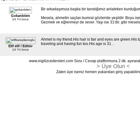
Bir arkadaşımıza başka bir tanıdığımız anlatırken kurduğum
Gokanbiien
Mesela, ahmetin saçları kumral gözleride yeşildir. Boyu ise
14 Yıl önce
Gezmek ve eğlenmeyi de sever. Yaşı ise 31'dir. gibi mesela
Ahmet is my friend.His hair is fair and eyes are green.His 
traveling and having fun too.His age is 31...
Elif elif / Editör
14 Yıl önce
www.ingilizcedersleri.com Soru / Cevap platformuna 2 dk. ayırara
> Üye Olun <
Zaten üye iseniz hemen yukarıdan giriş yapabilirs