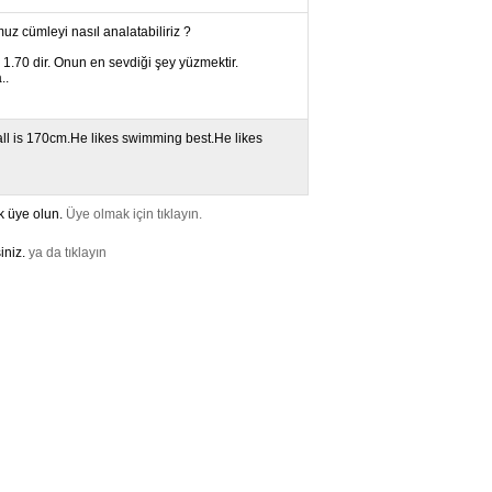
uz cümleyi nasıl analatabiliriz ?
 1.70 dir. Onun en sevdiği şey yüzmektir.
..
tall is 170cm.He likes swimming best.He likes
k üye olun.
Üye olmak için tıklayın.
iniz.
ya da tıklayın