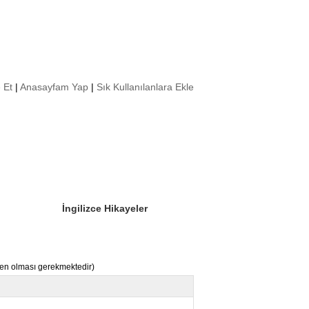
 Et
|
Anasayfam Yap
|
Sık Kullanılanlara Ekle
Sizin Sorduklarınız
Editör Olun
İngilizce Hikayeler
nden olması gerekmektedir)