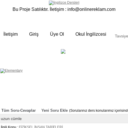
Bu Proje Satılıktır. İletişim :
info@onlinereklam.com
İletişim
Giriş
Üye Ol
Okul İngilizcesi
Tavsiye
ELEMENTARY
OKUL
 yalın anlatımlar
İNGİLİZCESİ
Derslerimizden bazı örnekler ;
Okulda gördüğümüz sınıfta ki
derslerimizden sizlere bazı örnekler
hazırladık. Özenli gramer ve Türkçe
anlatımı ile her an elinizin altında
bulunan bir kaynak sitedir. Sakın
örneklere göz atmadan geçmeyin.
Tüm Soru-Cevaplar
Yeni Soru Ekle
(Sorularınız ders konularımız içerisi
uzun cümle
İlgili Konu :
FİZİKSEL İNSAN TARİFLERİ