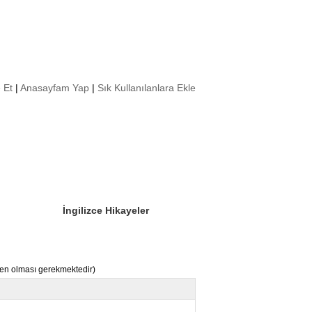
 Et
|
Anasayfam Yap
|
Sık Kullanılanlara Ekle
Sizin Sorduklarınız
Editör Olun
İngilizce Hikayeler
nden olması gerekmektedir)