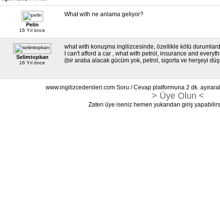
What with ne anlama geliyor?
Pelin
16 Yıl önce
what with konuşma ingilizcesinde, özellikle kötü durumlarda
I can't afford a car , what with petrol, insurance and everyth
Selimtopkan
(bir araba alacak gücüm yok, petrol, sigorta ve herşeyi d
16 Yıl önce
www.ingilizcedersleri.com Soru / Cevap platformuna 2 dk. ayırara
> Üye Olun <
Zaten üye iseniz hemen yukarıdan giriş yapabilirs