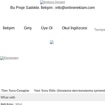
Bu Proje Satılıktır. İletişim :
info@onlinereklam.com
İletişim
Giriş
Üye Ol
Okul İngilizcesi
Tavsiye
ELEMENTARY
OKUL
 yalın anlatımlar
İNGİLİZCESİ
Derslerimizden bazı örnekler ;
Okulda gördüğümüz sınıfta ki
derslerimizden sizlere bazı örnekler
hazırladık. Özenli gramer ve Türkçe
anlatımı ile her an elinizin altında
bulunan bir kaynak sitedir. Sakın
örneklere göz atmadan geçmeyin.
Tüm Soru-Cevaplar
Yeni Soru Ekle
(Sorularınız ders konularımız içerisi
What with
İlgili Konu :
What