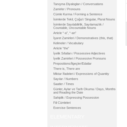
Tanışma Diyalogları / Conversations
Zamirler / Pronouns
Cümle Kurma / Forming a Sentence
İsimlerde Tekil, Çoğul / Singular, Plural Nouns
İsimlerde Sayılabilirlik, Sayılamazlık /
Countable, Uncountable Nouns
Article “-a”, “-an”
İşaret Zamirleri / Demonstratives (this, that)
Kelimeler / Vocabulary
Article “the”
İyelik Sıfatları / Possessive Adjectives
İyelik Zamirleri / Possessive Pronouns
Prepositions/İlgeçler/Edatlar
There is, There are
Miktar İfadeleri / Expressions of Quantity
Sayılar / Numbers
Saatler / Times
Günler, Aylar ve Tarih Okuma / Days, Months
and Reading the Date
Sahiplik / Expressing Possession
Fiil Cümleleri
Exercise Sentences
ELEMENTARY