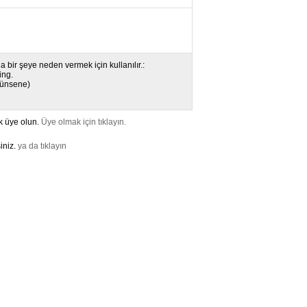
 bir şeye neden vermek için kullanılır.:
ing.
üşünsene)
k üye olun.
Üye olmak için tıklayın.
iniz.
ya da tıklayın