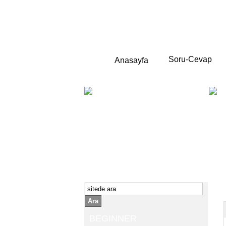
Soru-Cevap
Anasayfa
BEGINNER
Yeni başlayanlara ;
Temel,
İngilizce konuşmayı az biliyor yada
sıfırdan başlıyorsanız " başlangıç "
sizin için çok isabetli olacaktır.
İngilizce dersleri anlatımları özellikle
rahat ve öğrenmek için en pratik
yollar seçilmiştir.
Ara
BEGINNER