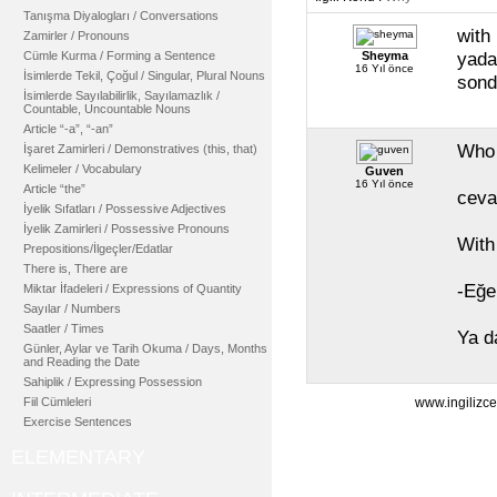
Tanışma Diyalogları / Conversations
with
Zamirler / Pronouns
yada
Cümle Kurma / Forming a Sentence
Sheyma
16 Yıl önce
İsimlerde Tekil, Çoğul / Singular, Plural Nouns
sond
İsimlerde Sayılabilirlik, Sayılamazlık /
Countable, Uncountable Nouns
Article “-a”, “-an”
Who 
İşaret Zamirleri / Demonstratives (this, that)
Kelimeler / Vocabulary
Guven
16 Yıl önce
Article “the”
ceva
İyelik Sıfatları / Possessive Adjectives
İyelik Zamirleri / Possessive Pronouns
With
Prepositions/İlgeçler/Edatlar
There is, There are
-Eğe
Miktar İfadeleri / Expressions of Quantity
Sayılar / Numbers
Saatler / Times
Ya d
Günler, Aylar ve Tarih Okuma / Days, Months
and Reading the Date
Sahiplik / Expressing Possession
Fiil Cümleleri
www.ingilizce
Exercise Sentences
ELEMENTARY