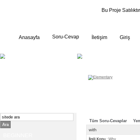
Bu Proje Satılıktır
Soru-Cevap
Anasayfa
İletişim
Giriş
BEGINNER
ELEMENTA
Yeni başlayanlara ;
Temel, yalın anlatımlar
İngilizce konuşmayı az biliyor yada
sıfırdan başlıyorsanız " başlangıç "
sizin için çok isabetli olacaktır.
İngilizce dersleri anlatımları özellikle
rahat ve öğrenmek için en pratik
yollar seçilmiştir.
Tüm Soru-Cevaplar
Yen
Ara
with
BEGINNER
İlgili Konu :
Why