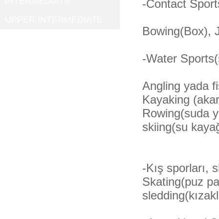
INTERMEDIATE
-Contact Sport
UPPER INTERMEDIATE
Bowing(Box), J
-Water Sports(
Angling yada f
Kayaking (aka
Rowing(suda yap
skiing(su kaya
-Kış sporları,
Skating(puz pa
sledding(kızak