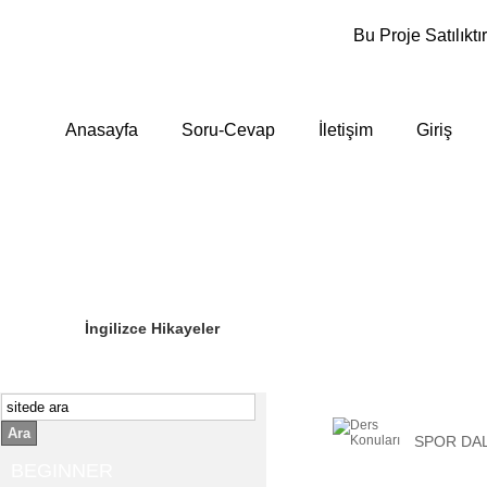
Bu Proje Satılıktır
Anasayfa
Soru-Cevap
İletişim
Giriş
Sizin Sorduklarınız
Editör Olun
İngilizce Hikayeler
Ara
SPOR DA
BEGINNER