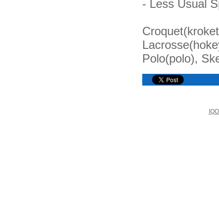
- Less Usual S
Croquet(kroket
Lacrosse(hoke
Polo(polo), Ske
IQO