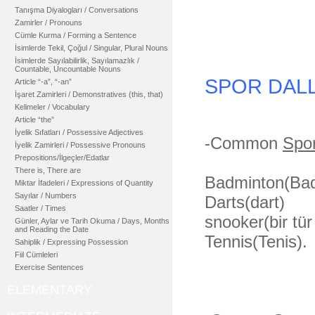
Tanışma Diyalogları / Conversations
Zamirler / Pronouns
Cümle Kurma / Forming a Sentence
İsimlerde Tekil, Çoğul / Singular, Plural Nouns
İsimlerde Sayılabilirlik, Sayılamazlık /
Countable, Uncountable Nouns
SPOR DAL
Article “-a”, “-an”
İşaret Zamirleri / Demonstratives (this, that)
Kelimeler / Vocabulary
Article “the”
İyelik Sıfatları / Possessive Adjectives
-Common
Spor
İyelik Zamirleri / Possessive Pronouns
Prepositions/İlgeçler/Edatlar
There is, There are
Badminton(Bad
Miktar İfadeleri / Expressions of Quantity
Sayılar / Numbers
Darts(dart) 
Saatler / Times
snooker(bir tür
Günler, Aylar ve Tarih Okuma / Days, Months
and Reading the Date
Tennis(Teni
Sahiplik / Expressing Possession
Fiil Cümleleri
Exercise Sentences
ELEMENTARY