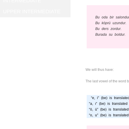
INTERMEDIATE
UPPER INTERMEDIATE
Bu oda bir salondur
Bu köprü uzundur.
Bu ders zordur.
Burada su boldur.
We will thus have:
The last vowel of the word 
“e, i” (be) is translated
“a, ı” (be) is translated 
“ö, ü” (be) is translated
“o, u” (be) is translated