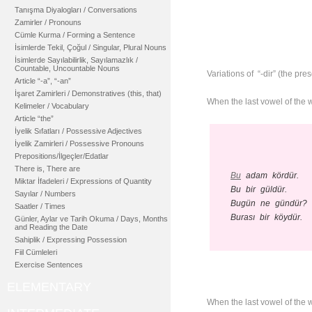
Tanışma Diyalogları / Conversations
Zamirler / Pronouns
Cümle Kurma / Forming a Sentence
İsimlerde Tekil, Çoğul / Singular, Plural Nouns
İsimlerde Sayılabilirlik, Sayılamazlık /
Countable, Uncountable Nouns
Variations of “-dir” (the pres
Article “-a”, “-an”
İşaret Zamirleri / Demonstratives (this, that)
When the last vowel of the wo
Kelimeler / Vocabulary
Article “the”
İyelik Sıfatları / Possessive Adjectives
İyelik Zamirleri / Possessive Pronouns
Prepositions/İlgeçler/Edatlar
There is, There are
Bu
adam kördür.
Miktar İfadeleri / Expressions of Quantity
Bu bir güldür.
Sayılar / Numbers
Bugün ne gündür?
Saatler / Times
Burası bir köydür.
Günler, Aylar ve Tarih Okuma / Days, Months
and Reading the Date
Sahiplik / Expressing Possession
Fiil Cümleleri
Exercise Sentences
ELEMENTARY
When the last vowel of the wo