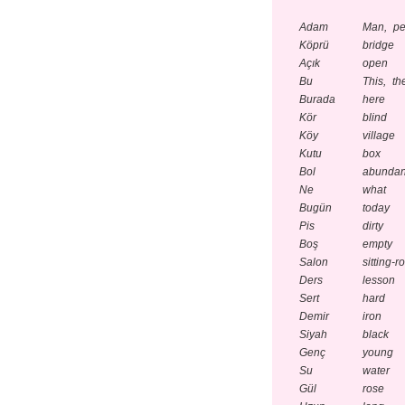
Adam
Man, pe
Köprü
bridge
Açık
open
Bu
This, th
Burada
here
Kör
blind
Köy
village
Kutu
box
Bol
abundan
Ne
what
Bugün
today
Pis
dirty
Boş
empty
Salon
sitting-
Ders
lesson
Sert
hard
Demir
iron
Siyah
black
Genç
young
Su
water
Gül
rose