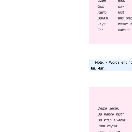
Uzun
long
Gün
day
Kayıp
lost
Burası
this pla
Zayıf
weak; l
Zor
difficult
Note. - Words ending in “
tür, -tur”.
Demir serttir.
Bu bahçe pistir.
Bu kitap siyahtır.
Paul zayıftır.