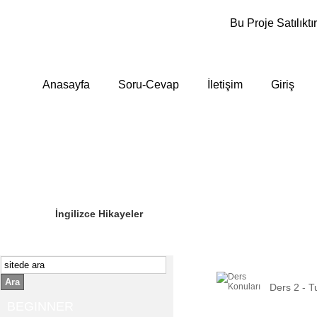
Bu Proje Satılıktır
Anasayfa
Soru-Cevap
İletişim
Giriş
Sizin Sorduklarınız
Editör Olun
İngilizce Hikayeler
Ara
Ders 2 - T
BEGINNER