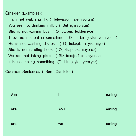
Örnekler (Examples):
I am not watching Tv. ( Televizyon izlemiyorum)
You are not drinking milk . ( Süt içmiyorsun)
She is not waiting bus. ( O, otobüs beklemiyor)
They are not eating something ( Onlar bir şeyler yemiyorlar)
He is not washing dishes. ( O, bulaşıkları yıkamıyor)
She is not reading book. ( O, kitap okumuyoruz)
We are not taking photo. ( Biz fotoğraf çekmiyoruz)
It is not eating something. (O, bir şeyler yemiyor)
Question Sentences ( Soru Cümleleri)
A
m
I
eating
are
You
eating
are
we
eating