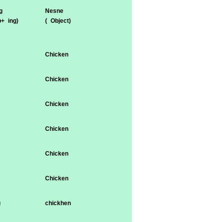
g
Nesne
b+ ing)
( Object)
Chicken
Chicken
Chicken
Chicken
Chicken
Chicken
g
chickhen