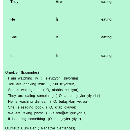
They
Are
eating
He
İs
eating
She
İs
eating
It
İs
eating
Örnekler (Examples)
I am watching Tv. ( Televizyon izliyorum)
You are drinking milk . ( Süt içiyorsun)
She is waiting bus. ( O, otobüs bekliyor)
They are eating something ( Onlar bir şeyler yiyorlar)
He is washing dishes. ( O, bulaşıkları yıkıyor)
She is reading book. ( O, kitap okuyor)
We are taking photo. ( Biz fotoğraf çekiyoruz)
It is eating something. (O, bir şeyler yiyor)
Olumsuz Cümleler ( Negative Sentences)