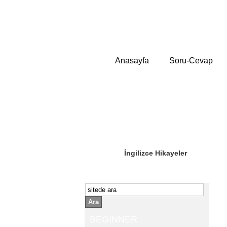
Anasayfa
Soru-Cevap
Sizin Sorduklarınız
Editör Olun
İngilizce Hikayeler
Ara
BEGINNER