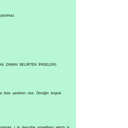
 yazılmaz.
AN ZAMAN BELİRTEN İFADELER)
a bize yardımcı olur. Örneğin boşluk
lanılır. ( to describe something which is