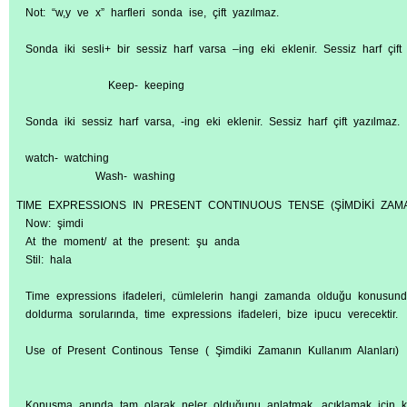
Not:
“w,y ve x” harfleri sonda ise, çift yazılmaz.
Sonda iki sesli+ bir sessiz harf varsa –ing eki eklenir. Sessiz harf çift
Keep- keeping
Sonda iki sessiz harf varsa, -ing eki eklenir. Sessiz harf çift yazılmaz.
watch- watching
Wash- washing
TIME EXPRESSIONS IN PRESENT CONTINUOUS TENSE (ŞİMDİKİ ZAM
Now: şimdi
At the moment/ at the present: şu anda
Stil: hala
Time expressions ifadeleri, cümlelerin hangi zamanda olduğu konusund
doldurma sorularında, time expressions ifadeleri, bize ipucu verecektir.
Use of Present Continous Tense ( Şimdiki Zamanın Kullanım Alanları)
Konuşma anında tam olarak neler olduğunu anlatmak, açıklamak için kul