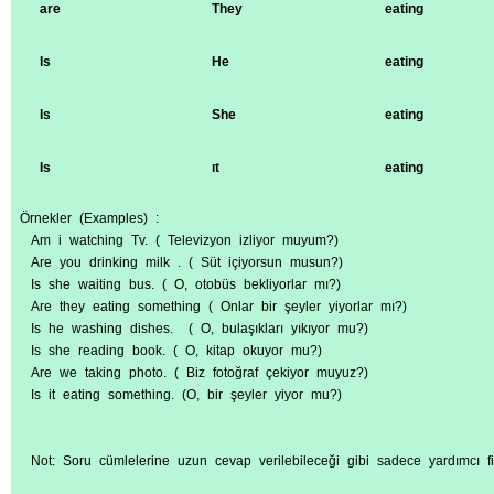
are
They
eating
Is
He
eating
Is
She
eating
Is
ıt
eating
Örnekler (Examples) :
Am i watching Tv. ( Televizyon izliyor muyum?)
Are you drinking milk . ( Süt içiyorsun musun?)
Is she waiting bus. ( O, otobüs bekliyorlar mı?)
Are they eating something ( Onlar bir şeyler yiyorlar mı?)
Is he washing dishes. ( O, bulaşıkları yıkıyor mu?)
Is she reading book. ( O, kitap okuyor mu?)
Are we taking photo. ( Biz fotoğraf çekiyor muyuz?)
Is it eating something. (O, bir şeyler yiyor mu?)
Not:
Soru cümlelerine uzun cevap verilebileceği gibi sadece yardımcı fille