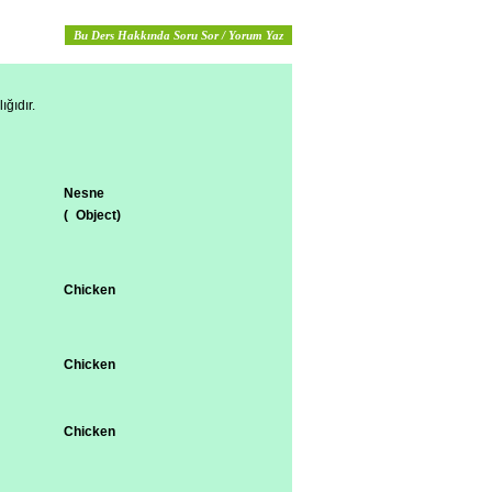
Bu Ders Hakkında Soru Sor / Yorum Yaz
ğıdır.
Nesne
( Object)
Chicken
Chicken
Chicken