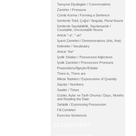
Tanışma Diyalogları / Conversations
Zamirler / Pronouns
Cümle Kurma / Forming a Sentence
İsimlerde Tekil, Çoğul / Singular, Plural Nouns
İsimlerde Sayılabilirlik, Sayılamazlık /
Countable, Uncountable Nouns
Article “-a”, “-an”
İşaret Zamirleri / Demonstratives (this, that)
Kelimeler / Vocabulary
Article “the”
İyelik Sıfatları / Possessive Adjectives
İyelik Zamirleri / Possessive Pronouns
Prepositions/İlgeçler/Edatlar
There is, There are
Miktar İfadeleri / Expressions of Quantity
Sayılar / Numbers
Saatler / Times
Günler, Aylar ve Tarih Okuma / Days, Months
and Reading the Date
Sahiplik / Expressing Possession
Fiil Cümleleri
Exercise Sentences
ELEMENTARY