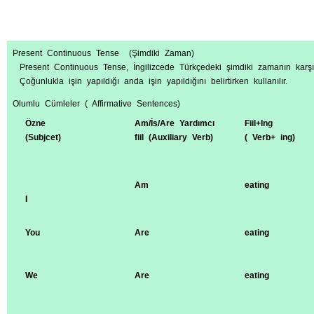
Present Continuous Tense (Şimdiki Zaman)
Present Continuous Tense, İngilizcede Türkçedeki şimdiki zamanın karşılı
Çoğunlukla işin yapıldığı anda işin yapıldığını belirtirken kullanılır.
Olumlu Cümleler ( Affirmative Sentences)
Özne
Am/İs/Are Yardımcı
Fiil+Ing
(Subjcet)
fiil (Auxiliary Verb)
( Verb+ ing)
Am
eating
I
You
Are
eating
We
Are
eating