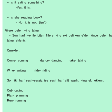
+ Is it eating something?
-Yes, it is.
+ Is she reading book?
- No, it is not. (isn’t)
Fiilere gelen –ing takısı
=> Son harfi –e ile biten fiilere, -ing eki gelirken e”den önce gelen 
takısı eklenir.
Örnekler:
Come- coming dance- dancing take- taking
Write- writing ride- riding
Son iki harf sesli+sessiz ise sesli harf çift yazılır. –ing eki eklenir.
Cut- cutting
Plan- planning
Run- running