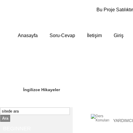
Bu Proje Satılıktır
Anasayfa
Soru-Cevap
İletişim
Giriş
Sizin Sorduklarınız
Editör Olun
İngilizce Hikayeler
Ara
YARDIMCI
BEGINNER