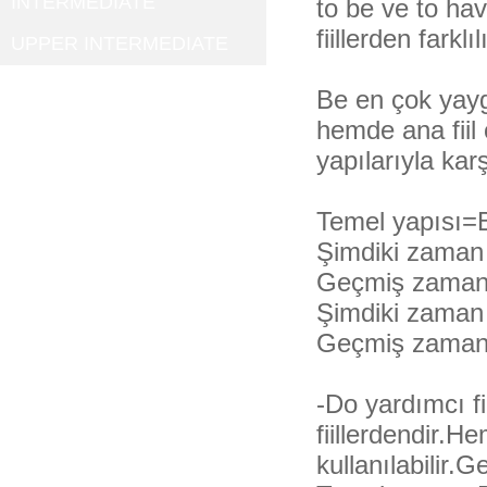
INTERMEDIATE
to be ve to hav
fiillerden farklı
UPPER INTERMEDIATE
Be en çok yaygı
hemde ana fiil o
yapılarıyla kar
Temel yapısı=
Şimdiki zaman
Geçmiş zaman
Şimdiki zaman 
Geçmiş zaman 
-Do yardımcı f
fiillerdendir.H
kullanılabilir.G