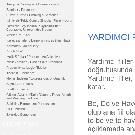
Tanışma Diyalogları / Conversations
Zamirler / Pronouns
Cümle Kurma / Forming a Sentence
İsimlerde Tekil, Çoğul / Singular, Plural Nouns
İsimlerde Sayılabilirlik, Sayılamazlık /
Countable, Uncountable Nouns
YARDIMCI 
Article “-a”, “-an”
İşaret Zamirleri / Demonstratives (this, that)
Kelimeler / Vocabulary
Article “the”
İyelik Sıfatları / Possessive Adjectives
Yardımcı fiiller a
İyelik Zamirleri / Possessive Pronouns
Prepositions/İlgeçler/Edatlar
doğrultusunda 
There is, There are
Yardımcı filler
Miktar İfadeleri / Expressions of Quantity
Sayılar / Numbers
katar.
Saatler / Times
Günler, Aylar ve Tarih Okuma / Days, Months
and Reading the Date
Be, Do ve Have 
Sahiplik / Expressing Possession
Fiil Cümleleri
olup ana fiil ola
Exercise Sentences
to be ve to hav
ELEMENTARY
açıklamada ana f