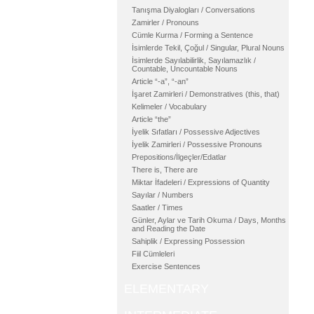
Tanışma Diyalogları / Conversations
Zamirler / Pronouns
Cümle Kurma / Forming a Sentence
İsimlerde Tekil, Çoğul / Singular, Plural Nouns
İsimlerde Sayılabilirlik, Sayılamazlık /
Countable, Uncountable Nouns
Article “-a”, “-an”
İşaret Zamirleri / Demonstratives (this, that)
Kelimeler / Vocabulary
Article “the”
İyelik Sıfatları / Possessive Adjectives
İyelik Zamirleri / Possessive Pronouns
Prepositions/İlgeçler/Edatlar
There is, There are
Miktar İfadeleri / Expressions of Quantity
Sayılar / Numbers
Saatler / Times
Günler, Aylar ve Tarih Okuma / Days, Months
and Reading the Date
Sahiplik / Expressing Possession
Fiil Cümleleri
Exercise Sentences
ELEMENTARY