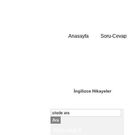
Anasayfa
Soru-Cevap
Sizin Sorduklarınız
Editör Olun
İngilizce Hikayeler
Ara
BEGINNER