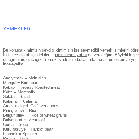
YEMEKLER
Bu konuda kimimizin sevdiği kimimizin ise sevmediği yemek isimlerini öğre
İngilizce olarak içindekiler le
iqos iluma fiyatını
da vereceğim. Böylelikle yemek
de öğrenmiş olacağız. Yemek isimlerinin kullanımlarına ait örnekleri ve yem
inceleyelim.
Ana yemek = Main dish
Mangal = Barbecue
Kebap = Kebab / Roasted meat
Köfte = Meatballs
Salata = Salad
Kalamar = Calamari
Arnavut ciğeri: Calf liver cubes
Pirinç pilavı = Rice
Bulgur pilavı = Rice of wheat grains
Dalyan köfte: Meat loaf
Çorba = Soup
Kuru fasulye = Haricot bean
Ispanak = Spinach
Pırasa = Leek