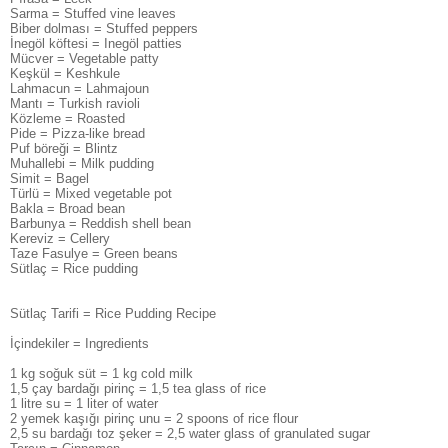
Sarma = Stuffed vine leaves
Biber dolması = Stuffed peppers
İnegöl köftesi = Inegöl patties
Mücver = Vegetable patty
Keşkül = Keshkule
Lahmacun = Lahmajoun
Mantı = Turkish ravioli
Közleme = Roasted
Pide = Pizza-like bread
Puf böreği = Blintz
Muhallebi = Milk pudding
Simit = Bagel
Türlü = Mixed vegetable pot
Bakla = Broad bean
Barbunya = Reddish shell bean
Kereviz = Cellery
Taze Fasulye = Green beans
Sütlaç = Rice pudding
Sütlaç Tarifi = Rice Pudding Recipe
İçindekiler = Ingredients
1 kg soğuk süt = 1 kg cold milk
1,5 çay bardağı pirinç = 1,5 tea glass of rice
1 litre su = 1 liter of water
2 yemek kaşığı pirinç unu = 2 spoons of rice flour
2,5 su bardağı toz şeker = 2,5 water glass of granulated sugar