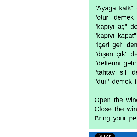
"Ayağa kalk"
"otur" demek 
"kapıyı aç" d
"kapıyı kapat
"içeri gel" d
"dışarı çık" 
"defterini ge
"tahtayı sil"
"dur" demek i
Open the win
Close the wi
Bring your pe