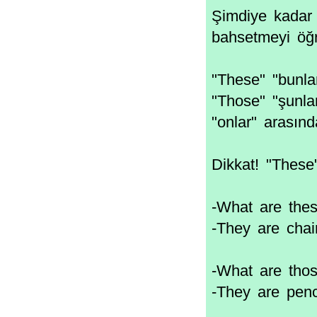
Şimdiye kadar 
bahsetmeyi öğr
"These" "bunla
"Those" "şunlar
"onlar" arasınd
Dikkat! "These"
-What are the
-They are chai
-What are tho
-They are penc