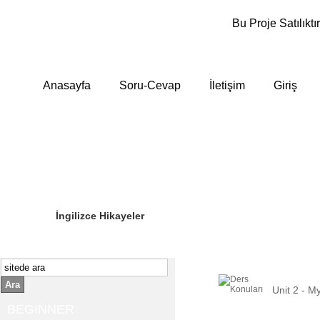
Bu Proje Satılıktır
Anasayfa
Soru-Cevap
İletişim
Giriş
Sizin Sorduklarınız
Editör Olun
İngilizce Hikayeler
Ara
Unit 2 - 
BEGINNER