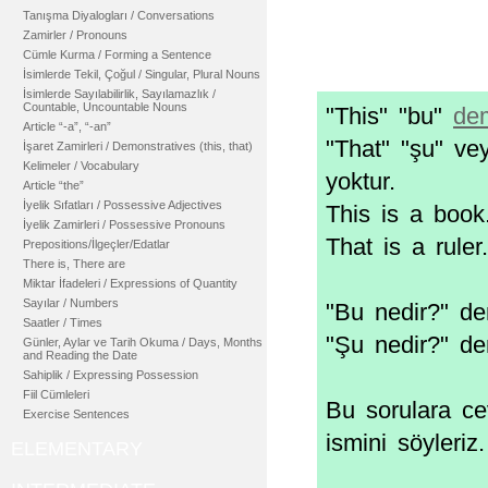
Tanışma Diyalogları / Conversations
Zamirler / Pronouns
Cümle Kurma / Forming a Sentence
İsimlerde Tekil, Çoğul / Singular, Plural Nouns
İsimlerde Sayılabilirlik, Sayılamazlık /
Countable, Uncountable Nouns
"This" "bu"
de
Article “-a”, “-an”
"That" "şu" ve
İşaret Zamirleri / Demonstratives (this, that)
Kelimeler / Vocabulary
yoktur.
Article “the”
İyelik Sıfatları / Possessive Adjectives
This is a book
İyelik Zamirleri / Possessive Pronouns
That is a ruler.
Prepositions/İlgeçler/Edatlar
There is, There are
Miktar İfadeleri / Expressions of Quantity
Sayılar / Numbers
"Bu nedir?" de
Saatler / Times
"Şu nedir?" de
Günler, Aylar ve Tarih Okuma / Days, Months
and Reading the Date
Sahiplik / Expressing Possession
Fiil Cümleleri
Bu sorulara ce
Exercise Sentences
ismini söyleriz.
ELEMENTARY