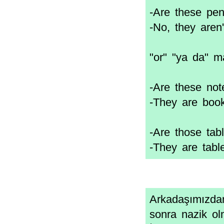
-Are these pe
-No, they aren'
"or" "ya da" m
-Are these no
-They are book
-Are those tab
-They are tabl
Arkadaşımızdan
sonra nazik ol