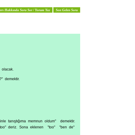
ers Hakkında Soru Sor / Yorum Yaz
Son Gelen Soru
 olacak.
" demektir.
ninle tanıştığıma memnun oldum" demektir.
 too" deriz. Sona eklenen "too" "ben de"