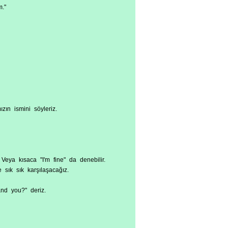
."
zın ismini söyleriz.
eya kısaca "I'm fine" da denebilir.
e sık sık karşılaşacağız.
and you?" deriz.