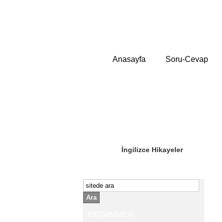
Anasayfa
Soru-Cevap
Sizin Sorduklarınız
Editör Olun
İngilizce Hikayeler
Ara
BEGINNER