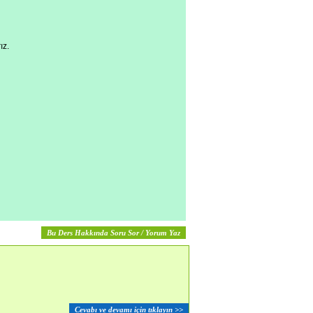
ız.
Bu Ders Hakkında Soru Sor / Yorum Yaz
Cevabı ve devamı için tıklayın >>