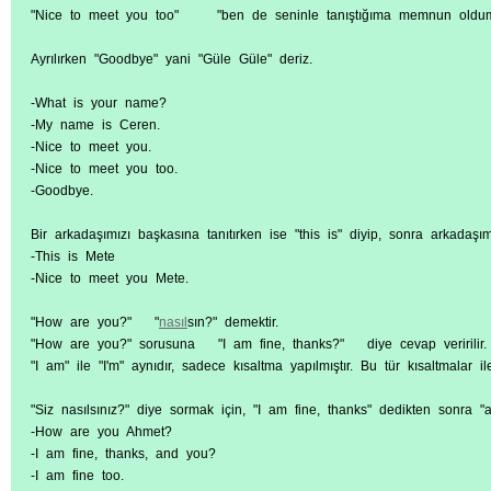
"Nice to meet you too" "ben de seninle tanıştığıma memnun oldum
Ayrılırken "Goodbye" yani "Güle Güle" deriz.
-What is your name?
-My name is Ceren.
-Nice to meet you.
-Nice to meet you too.
-Goodbye.
Bir arkadaşımızı başkasına tanıtırken ise "this is" diyip, sonra arkadaşımı
-This is Mete
-Nice to meet you Mete.
"How are you?" "
nasıl
sın?" demektir.
"How are you?" sorusuna "I am fine, thanks?" diye cevap veririlir. V
"I am" ile "I'm" aynıdır, sadece kısaltma yapılmıştır. Bu tür kısaltmalar il
"Siz nasılsınız?" diye sormak için, "I am fine, thanks" dedikten sonra "
-How are you Ahmet?
-I am fine, thanks, and you?
-I am fine too.