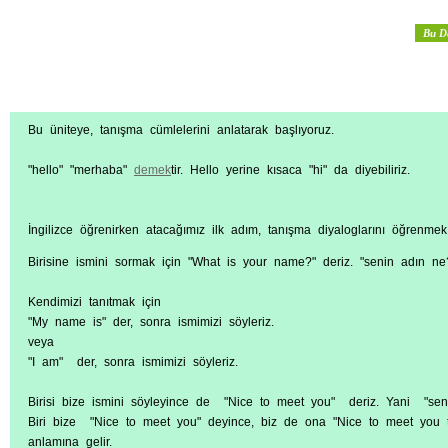
Bu D
Bu üniteye, tanışma cümlelerini anlatarak başlıyoruz.
"hello" "merhaba"
demek
tir. Hello yerine kısaca "hi" da diyebiliriz.
İngilizce öğrenirken atacağımız ilk adım, tanışma diyaloglarını öğrenmek
Birisine ismini sormak için "What is your name?" deriz. "senin adın ne?
Kendimizi tanıtmak için
"My name is" der, sonra ismimizi söyleriz.
veya
"I am" der, sonra ismimizi söyleriz.
Birisi bize ismini söyleyince de "Nice to meet you" deriz. Yani "se
Biri bize "Nice to meet you" deyince, biz de ona "Nice to meet you
anlamına gelir.