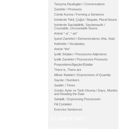
Tanışma Diyalogları / Conversations
Zamirler / Pronouns
Cümle Kurma / Forming a Sentence
İsimlerde Tekil, Çoğul / Singular, Plural Nouns
İsimlerde Sayılabilirlik, Sayılamazlık /
Countable, Uncountable Nouns
Article “-a”, “-an”
İşaret Zamirleri / Demonstratives (this, that)
Kelimeler / Vocabulary
Article “the”
İyelik Sıfatları / Possessive Adjectives
İyelik Zamirleri / Possessive Pronouns
Prepositions/İlgeçler/Edatlar
There is, There are
Miktar İfadeleri / Expressions of Quantity
Sayılar / Numbers
Saatler / Times
Günler, Aylar ve Tarih Okuma / Days, Months
and Reading the Date
Sahiplik / Expressing Possession
Fiil Cümleleri
Exercise Sentences
ELEMENTARY