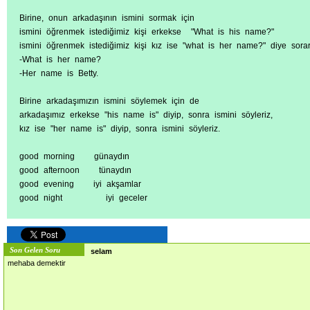
Birine, onun arkadaşının ismini sormak için
ismini öğrenmek istediğimiz kişi erkekse "What is his name?"
ismini öğrenmek istediğimiz kişi kız ise "what is her name?" diye sorar
-What is her name?
-Her name is Betty.
Birine arkadaşımızın ismini söylemek için de
arkadaşımız erkekse "his name is" diyip, sonra ismini söyleriz,
kız ise "her name is" diyip, sonra ismini söyleriz.
good morning günaydın
good afternoon tünaydın
good evening iyi akşamlar
good night iyi geceler
Son Gelen Soru
selam
mehaba demektir