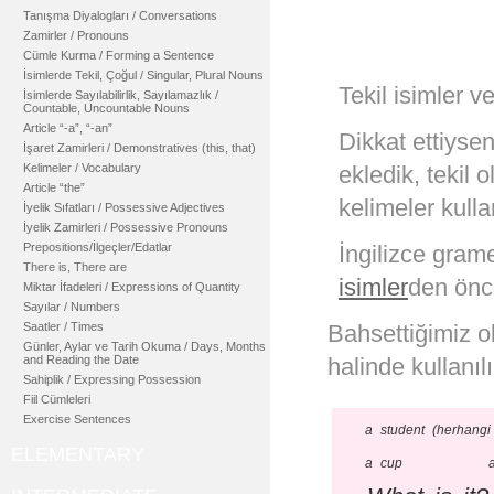
Tanışma Diyalogları / Conversations
Zamirler / Pronouns
Cümle Kurma / Forming a Sentence
İsimlerde Tekil, Çoğul / Singular, Plural Nouns
Tekil isimler ve
İsimlerde Sayılabilirlik, Sayılamazlık /
Countable, Uncountable Nouns
Article “-a”, “-an”
Dikkat ettiyse
İşaret Zamirleri / Demonstratives (this, that)
Kelimeler / Vocabulary
ekledik, tekil
Article “the”
kelimeler kull
İyelik Sıfatları / Possessive Adjectives
İyelik Zamirleri / Possessive Pronouns
Prepositions/İlgeçler/Edatlar
İngilizce gram
There is, There are
isimler
den önce
Miktar İfadeleri / Expressions of Quantity
Sayılar / Numbers
Saatler / Times
Bahsettiğimiz o
Günler, Aylar ve Tarih Okuma / Days, Months
and Reading the Date
halinde kullanılı
Sahiplik / Expressing Possession
Fiil Cümleleri
Exercise Sentences
a student (herhangi 
ELEMENTARY
a cup