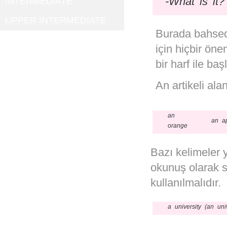
-What is it?
INTERMEDIATE
UPPER INTERMEDIATE
Burada bahsedi
için hiçbir öne
bir harf ile ba
An artikeli ala
an
an a
orange
Bazı kelimeler y
okunuş olarak s
kullanılmalıdır.
a university (an univ