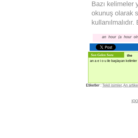
Bazı kelimeler y
okunuş olarak s
kullanılmalıdır.
an hour (a hour ol
Son Gelen Soru
the
an a e i o u ile başlayan kelimler i
Etiketler :
Tekil isimler
,
An artike
IQO