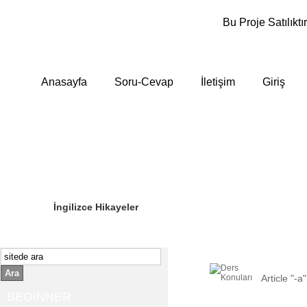
Bu Proje Satılıktır
Anasayfa
Soru-Cevap
İletişim
Giriş
Sizin Sorduklarınız
Editör Olun
İngilizce Hikayeler
Ara
Article "-a"
BEGINNER