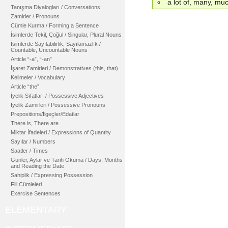
a lot of, many, mu
Tanışma Diyalogları / Conversations
Zamirler / Pronouns
Cümle Kurma / Forming a Sentence
İsimlerde Tekil, Çoğul / Singular, Plural Nouns
İsimlerde Sayılabilirlik, Sayılamazlık /
Countable, Uncountable Nouns
Article “-a”, “-an”
İşaret Zamirleri / Demonstratives (this, that)
Kelimeler / Vocabulary
Article “the”
İyelik Sıfatları / Possessive Adjectives
İyelik Zamirleri / Possessive Pronouns
Prepositions/İlgeçler/Edatlar
There is, There are
Miktar İfadeleri / Expressions of Quantity
Sayılar / Numbers
Saatler / Times
Günler, Aylar ve Tarih Okuma / Days, Months
and Reading the Date
Sahiplik / Expressing Possession
Fiil Cümleleri
Exercise Sentences
ELEMENTARY