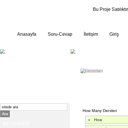
Bu Proje Satılıktır
Anasayfa
Soru-Cevap
İletişim
Giriş
BEGINNER
ELEMENTA
Yeni başlayanlara ;
Temel, yalın anlatımlar
İngilizce konuşmayı az biliyor yada
sıfırdan başlıyorsanız " başlangıç "
sizin için çok isabetli olacaktır.
İngilizce dersleri anlatımları özellikle
rahat ve öğrenmek için en pratik
yollar seçilmiştir.
How Many Dersleri
Ara
How
BEGINNER