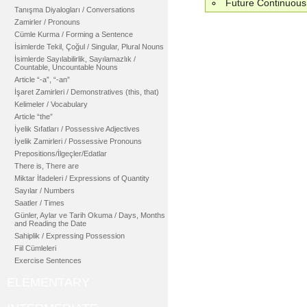
Future Continuous
Tanışma Diyalogları / Conversations
Zamirler / Pronouns
Cümle Kurma / Forming a Sentence
İsimlerde Tekil, Çoğul / Singular, Plural Nouns
İsimlerde Sayılabilirlik, Sayılamazlık /
Countable, Uncountable Nouns
Article “-a”, “-an”
İşaret Zamirleri / Demonstratives (this, that)
Kelimeler / Vocabulary
Article “the”
İyelik Sıfatları / Possessive Adjectives
İyelik Zamirleri / Possessive Pronouns
Prepositions/İlgeçler/Edatlar
There is, There are
Miktar İfadeleri / Expressions of Quantity
Sayılar / Numbers
Saatler / Times
Günler, Aylar ve Tarih Okuma / Days, Months
and Reading the Date
Sahiplik / Expressing Possession
Fiil Cümleleri
Exercise Sentences
ELEMENTARY