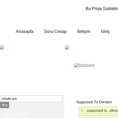
Bu Proje Satılıktır
Anasayfa
Soru-Cevap
İletişim
Giriş
BEGINNER
ELEMENTA
Yeni başlayanlara ;
Temel, yalın anlatımlar
İngilizce konuşmayı az biliyor yada
sıfırdan başlıyorsanız " başlangıç "
sizin için çok isabetli olacaktır.
İngilizce dersleri anlatımları özellikle
rahat ve öğrenmek için en pratik
yollar seçilmiştir.
Supposed To Dersleri
Ara
supposed to, allow
BEGINNER